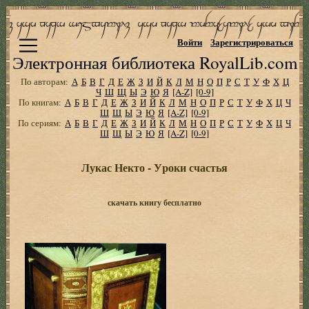
Войти
Зарегистрироваться
Электронная библиотека RoyalLib.com
По авторам:
А
Б
В
Г
Д
Е
Ж
З
И
Й
К
Л
М
Н
О
П
Р
С
Т
У
Ф
Х
Ц
Ч
Ш
Щ
Ы
Э
Ю
Я
[A-Z]
[0-9]
По книгам:
А
Б
В
Г
Д
Е
Ж
З
И
Й
К
Л
М
Н
О
П
Р
С
Т
У
Ф
Х
Ц
Ч
Ш
Щ
Ы
Э
Ю
Я
[A-Z]
[0-9]
По сериям:
А
Б
В
Г
Д
Е
Ж
З
И
Й
К
Л
М
Н
О
П
Р
С
Т
У
Ф
Х
Ц
Ч
Ш
Щ
Ы
Э
Ю
Я
[A-Z]
[0-9]
Лукас Некто - Уpоки счастья
скачать книгу бесплатно