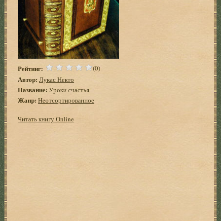
Рейтинг:
(0)
Автор:
Лукас Некто
Название:
Уpоки счастья
Жанр:
Неотсортированное
Читать книгу Online