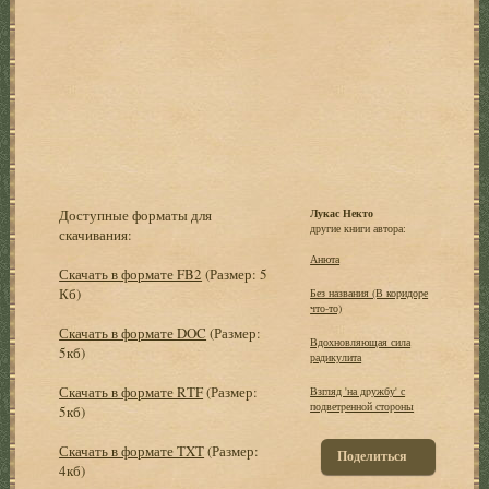
Доступные форматы для
Лукас Некто
другие книги автора:
скачивания:
Анюта
Скачать в формате FB2
(Размер: 5
Кб)
Без названия (В коpидоpе
что-то)
Скачать в формате DOC
(Размер:
Вдохновляющая сила
5кб)
радикулита
Скачать в формате RTF
(Размер:
Взгляд 'на дpужбу' с
подветpенной стоpоны
5кб)
Скачать в формате TXT
(Размер:
Поделиться
4кб)