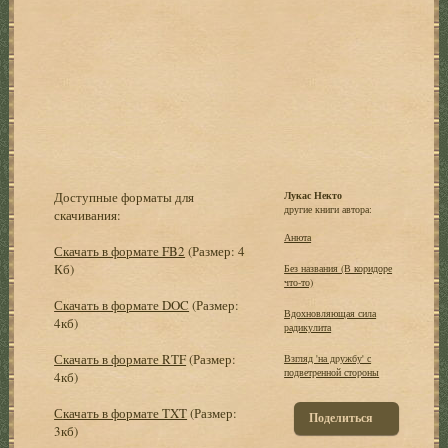
Доступные форматы для
Лукас Некто
другие книги автора:
скачивания:
Анюта
Скачать в формате FB2
(Размер: 4
Кб)
Без названия (В коpидоpе
что-то)
Скачать в формате DOC
(Размер:
Вдохновляющая сила
4кб)
радикулита
Скачать в формате RTF
(Размер:
Взгляд 'на дpужбу' с
подветpенной стоpоны
4кб)
Скачать в формате TXT
(Размер:
Поделиться
3кб)