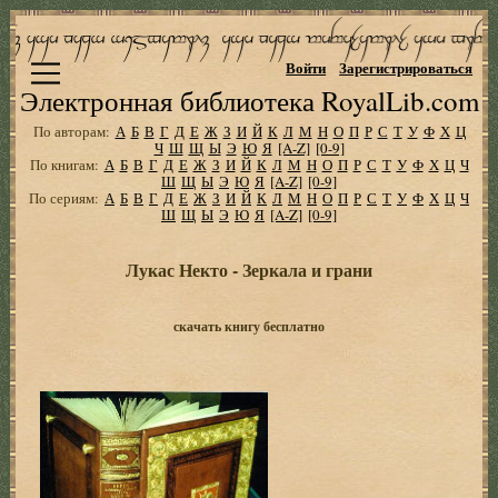
Войти
Зарегистрироваться
Электронная библиотека RoyalLib.com
По авторам:
А
Б
В
Г
Д
Е
Ж
З
И
Й
К
Л
М
Н
О
П
Р
С
Т
У
Ф
Х
Ц
Ч
Ш
Щ
Ы
Э
Ю
Я
[A-Z]
[0-9]
По книгам:
А
Б
В
Г
Д
Е
Ж
З
И
Й
К
Л
М
Н
О
П
Р
С
Т
У
Ф
Х
Ц
Ч
Ш
Щ
Ы
Э
Ю
Я
[A-Z]
[0-9]
По сериям:
А
Б
В
Г
Д
Е
Ж
З
И
Й
К
Л
М
Н
О
П
Р
С
Т
У
Ф
Х
Ц
Ч
Ш
Щ
Ы
Э
Ю
Я
[A-Z]
[0-9]
Лукас Некто - Зеркала и грани
скачать книгу бесплатно