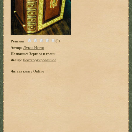
Рейтинг:
(0)
Автор:
Лукас Некто
Название:
Зеркала и грани
Жанр:
Неотсортированное
Читать книгу Online