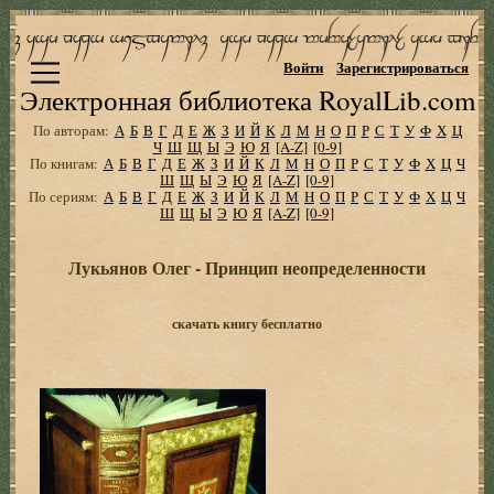
Войти
Зарегистрироваться
Электронная библиотека RoyalLib.com
По авторам:
А
Б
В
Г
Д
Е
Ж
З
И
Й
К
Л
М
Н
О
П
Р
С
Т
У
Ф
Х
Ц
Ч
Ш
Щ
Ы
Э
Ю
Я
[A-Z]
[0-9]
По книгам:
А
Б
В
Г
Д
Е
Ж
З
И
Й
К
Л
М
Н
О
П
Р
С
Т
У
Ф
Х
Ц
Ч
Ш
Щ
Ы
Э
Ю
Я
[A-Z]
[0-9]
По сериям:
А
Б
В
Г
Д
Е
Ж
З
И
Й
К
Л
М
Н
О
П
Р
С
Т
У
Ф
Х
Ц
Ч
Ш
Щ
Ы
Э
Ю
Я
[A-Z]
[0-9]
Лукьянов Олег - Принцип неопределенности
скачать книгу бесплатно