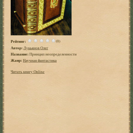
Рейтинг:
(0)
Автор:
Лукьянов Олег
Название:
Принцип неопределенности
Жанр:
Научная фантастика
Читать книгу Online