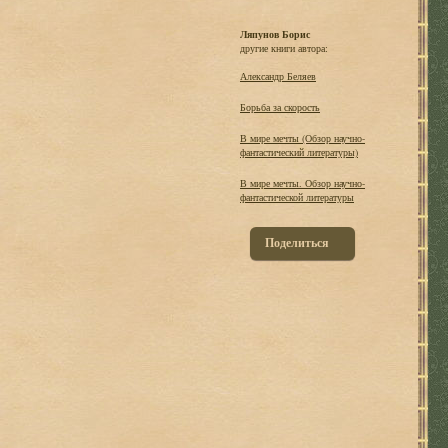
Ляпунов Борис
другие книги автора:
Александр Беляев
Борьба за скорость
В мире мечты (Обзор научно-
фантастический литературы)
В мире мечты. Обзор научно-
фантастической литературы
Поделиться