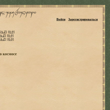
Войти
Зарегистрироваться
[A-Z]
[0-9]
[A-Z]
[0-9]
[A-Z]
[0-9]
о космосе