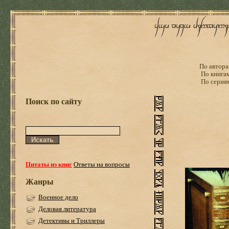
По автора
По книга
По серия
Поиск по сайту
Цитаты из книг
Ответы на вопросы
Жанры
Военное дело
Деловая литература
Детективы и Триллеры