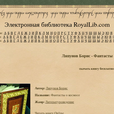
Электронная библиотека RoyalLib.com
м:
А
Б
В
Г
Д
Е
Ж
З
И
Й
К
Л
М
Н
О
П
Р
С
Т
У
Ф
Х
Ц
Ч
Ш
Щ
Ы
Э
Ю
Я
м:
А
Б
В
Г
Д
Е
Ж
З
И
Й
К
Л
М
Н
О
П
Р
С
Т
У
Ф
Х
Ц
Ч
Ш
Щ
Ы
Э
Ю
Я
м:
А
Б
В
Г
Д
Е
Ж
З
И
Й
К
Л
М
Н
О
П
Р
С
Т
У
Ф
Х
Ц
Ч
Ш
Щ
Ы
Э
Ю
Я
Ляпунов Борис - Фантасты 
скачать книгу бесплатно
Автор:
Ляпунов Борис
Название:
Фантасты о космосе
Жанр:
Литературоведение
Читать книгу Online