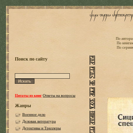
По автора
По книга
По серия
Поиск по сайту
Цитаты из книг
Ответы на вопросы
Жанры
Военное дело
Деловая литература
Детективы и Триллеры