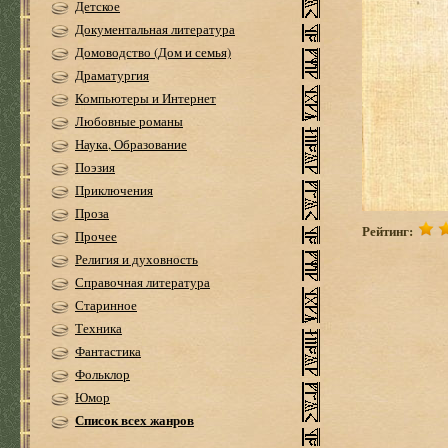
Детское
Документальная литература
Домоводство (Дом и семья)
Драматургия
Компьютеры и Интернет
Любовные романы
Наука, Образование
Поэзия
Приключения
Проза
Рейтинг:
Прочее
Религия и духовность
Справочная литература
Старинное
Техника
Фантастика
Фольклор
Юмор
Список всех жанров