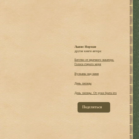
Льюис Норман
другие книги автора:
Бегство от мрачного экватора.
Голоса старого моря
Вулканы над нами
День лисицы
День лисицы. От руки брата его
Поделиться