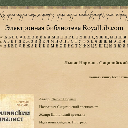
Электронная библиотека RoyalLib.com
м:
А
Б
В
Г
Д
Е
Ж
З
И
Й
К
Л
М
Н
О
П
Р
С
Т
У
Ф
Х
Ц
Ч
Ш
Щ
Ы
Э
Ю
Я
м:
А
Б
В
Г
Д
Е
Ж
З
И
Й
К
Л
М
Н
О
П
Р
С
Т
У
Ф
Х
Ц
Ч
Ш
Щ
Ы
Э
Ю
Я
м:
А
Б
В
Г
Д
Е
Ж
З
И
Й
К
Л
М
Н
О
П
Р
С
Т
У
Ф
Х
Ц
Ч
Ш
Щ
Ы
Э
Ю
Я
Льюис Норман - Сицилийский
скачать книгу бесплатно
Автор:
Льюис Норман
Название:
Сицилийский специалист
Жанр:
Шпионский детектив
Издательский дом:
Прогресс