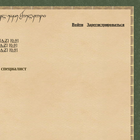
Войти
Зарегистрироваться
[A-Z]
[0-9]
[A-Z]
[0-9]
[A-Z]
[0-9]
 специалист