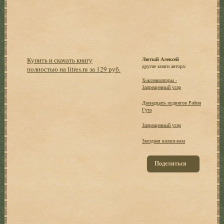
Купить и скачать книгу
Лютый Алексей
другие книги автора:
полностью на litres.ru за 129 руб.
X-ассенизаторы -
Запрещенный угар
Двенадцать подвигов Рабин
Гута
Запрещенный угар
Звездная каэши-ваза
Поделиться