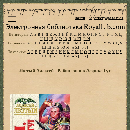
Войти
Зарегистрироваться
Электронная библиотека RoyalLib.com
По авторам:
А
Б
В
Г
Д
Е
Ж
З
И
Й
К
Л
М
Н
О
П
Р
С
Т
У
Ф
Х
Ц
Ч
Ш
Щ
Ы
Э
Ю
Я
[A-Z]
[0-9]
По книгам:
А
Б
В
Г
Д
Е
Ж
З
И
Й
К
Л
М
Н
О
П
Р
С
Т
У
Ф
Х
Ц
Ч
Ш
Щ
Ы
Э
Ю
Я
[A-Z]
[0-9]
По сериям:
А
Б
В
Г
Д
Е
Ж
З
И
Й
К
Л
М
Н
О
П
Р
С
Т
У
Ф
Х
Ц
Ч
Ш
Щ
Ы
Э
Ю
Я
[A-Z]
[0-9]
Лютый Алексей - Рабин, он и в Африке Гут