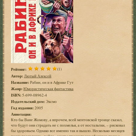
Рейтинг:
(1)
Автор:
Лютый Алексей
Название:
Рабин, он и в Африке Гут
Жанр:
Юмористическая фантастика
ISBN:
5-699-08962-4
Издательский дом:
Эксмо
Год издания:
2005
Аннотация:
Кто бы Ване Жомову, а впрочем, всей ментовской троице сказал,
что будут они страдать не с похмелья, а от ностальгии, – рисковал
бы здоровьем. Однако все именно так и вышло. Несколько месяцев
после последнего «рейда» менты прожили как обычные люди и