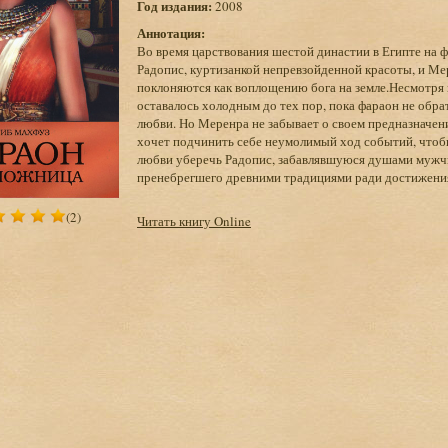
Год издания:
2008
Аннотация:
Во время царствования шестой династии в Египте на 
Радопис, куртизанкой непревзойденной красоты, и М
поклоняются как воплощению бога на земле.Несмотря
оставалось холодным до тех пор, пока фараон не обра
любви. Но Меренра не забывает о своем предназначен
хочет подчинить себе неумолимый ход событий, чтобы
любви уберечь Радопис, забавлявшуюся душами мужчин
пренебрегшего древними традициями ради достижени
(2)
Читать книгу Online