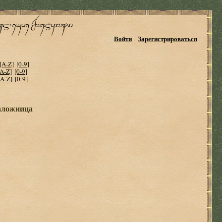
Войти
Зарегистрироваться
[A-Z]
[0-9]
[A-Z]
[0-9]
[A-Z]
[0-9]
наложница