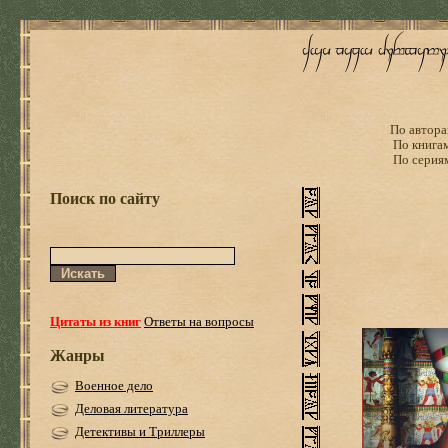
По автора
По книга
По серия
Поиск по сайту
Цитаты из книг
Ответы на вопросы
Жанры
Военное дело
Деловая литература
Детективы и Триллеры