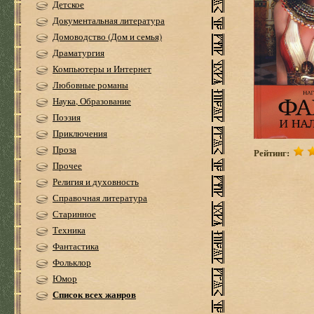
Детское
Документальная литература
Домоводство (Дом и семья)
Драматургия
Компьютеры и Интернет
Любовные романы
Наука, Образование
Поэзия
Приключения
Проза
Рейтинг:
Прочее
Религия и духовность
Справочная литература
Старинное
Техника
Фантастика
Фольклор
Юмор
Список всех жанров