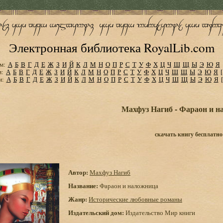
Электронная библиотека RoyalLib.com
м:
А
Б
В
Г
Д
Е
Ж
З
И
Й
К
Л
М
Н
О
П
Р
С
Т
У
Ф
Х
Ц
Ч
Ш
Щ
Ы
Э
Ю
Я
м:
А
Б
В
Г
Д
Е
Ж
З
И
Й
К
Л
М
Н
О
П
Р
С
Т
У
Ф
Х
Ц
Ч
Ш
Щ
Ы
Э
Ю
Я
м:
А
Б
В
Г
Д
Е
Ж
З
И
Й
К
Л
М
Н
О
П
Р
С
Т
У
Ф
Х
Ц
Ч
Ш
Щ
Ы
Э
Ю
Я
Махфуз Нагиб - Фараон и 
скачать книгу бесплатно
Автор:
Махфуз Нагиб
Название:
Фараон и наложница
Жанр:
Исторические любовные романы
Издательский дом:
Издательство Мир книги