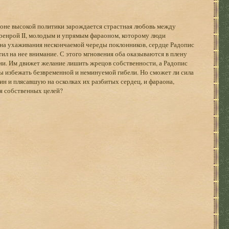
фоне высокой политики зарождается страстная любовь между
еренрой II, молодым и упрямым фараоном, которому люди
 на ухаживания нескончаемой череды поклонников, сердце Радопис
тил на нее внимание. С этого мгновения оба оказываются в плену
ии. Им движет желание лишить жрецов собственности, а Радопис
 избежать безвременной и неминуемой гибели. Но сможет ли сила
 и плясавшую на осколках их разбитых сердец, и фараона,
я собственных целей?