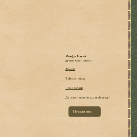
Махфуз Нагиб
другие книги автора:
Зеркала
Война в Фивах
Вор и собаки
Да осчастливит Аллах твой вечер!
Поделиться