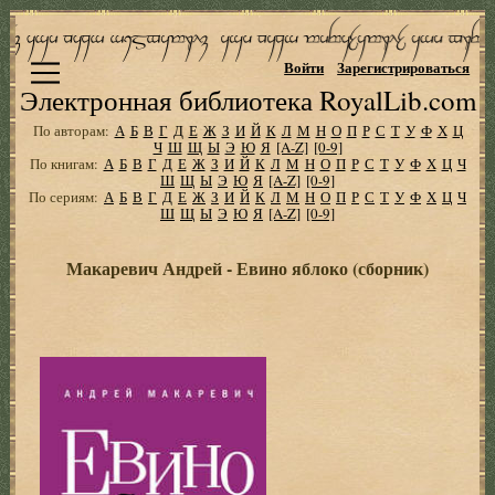
Войти
Зарегистрироваться
Электронная библиотека RoyalLib.com
По авторам:
А
Б
В
Г
Д
Е
Ж
З
И
Й
К
Л
М
Н
О
П
Р
С
Т
У
Ф
Х
Ц
Ч
Ш
Щ
Ы
Э
Ю
Я
[A-Z]
[0-9]
По книгам:
А
Б
В
Г
Д
Е
Ж
З
И
Й
К
Л
М
Н
О
П
Р
С
Т
У
Ф
Х
Ц
Ч
Ш
Щ
Ы
Э
Ю
Я
[A-Z]
[0-9]
По сериям:
А
Б
В
Г
Д
Е
Ж
З
И
Й
К
Л
М
Н
О
П
Р
С
Т
У
Ф
Х
Ц
Ч
Ш
Щ
Ы
Э
Ю
Я
[A-Z]
[0-9]
Макаревич Андрей - Евино яблоко (сборник)