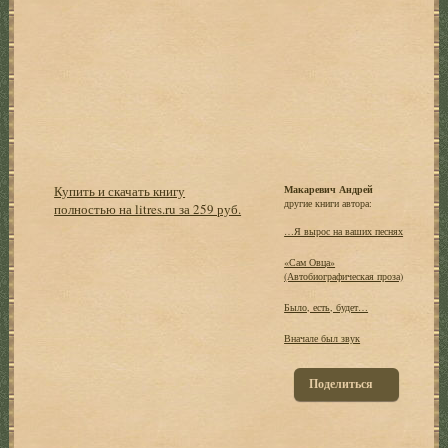
Купить и скачать книгу
Макаревич Андрей
другие книги автора:
полностью на litres.ru за 259 руб.
…Я вырос на ваших песнях
«Сам Овца»
(Автобиографическая проза)
Было, есть, будет…
Вначале был звук
Поделиться