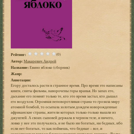
Рейтинг:
(0)
Автор:
Макаревич Андрей
Название:
Евино яблоко (сборник)
Жанр:
Аннотация:
Егору досталось расти в странное время. Про время это написаны
книги, сняты фильмы, наворочены горы вранья. Но запах его,
дыхание его помнят только те, кто это время застал, кто дышал
его воздухом. Огромная неповоротливая страна то грозила миру
атомной бомбой, то осыпала золотым дождем новорожденные
африканские страны, жители которых только-только вышли из
джунглей. А своих сыновей держала в черном теле, и ничего,
ловко у нее это получалось, и не было ни богатых, ни бедных, ибо
если нет богатых, то как поймешь, что бедные – все, и
недосягаемым верхом благосостояния считалась машина «Волга»