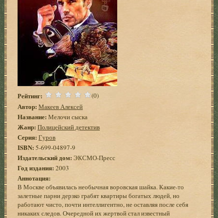
Рейтинг:
(0)
Автор:
Макеев Алексей
Название:
Мелочи сыска
Жанр:
Полицейский детектив
Серия:
Гуров
ISBN:
5-699-04897-9
Издательский дом:
ЭКСМО-Пресс
Год издания:
2003
Аннотация:
В Москве объявилась необычная воровская шайка. Какие-то
залетные парни дерзко грабят квартиры богатых людей, но
работают чисто, почти интеллигентно, не оставляя после себя
никаких следов. Очередной их жертвой стал известный