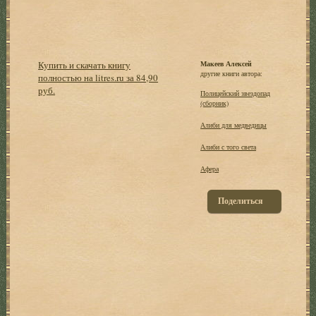
Купить и скачать книгу
Макеев Алексей
другие книги автора:
полностью на litres.ru за 84,90
руб.
Полицейский звездопад
(сборник)
Алиби для медведицы
Алиби с того света
Афера
Поделиться