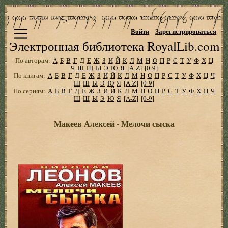
Войти
Зарегистрироваться
Электронная библиотека RoyalLib.com
По авторам:
А
Б
В
Г
Д
Е
Ж
З
И
Й
К
Л
М
Н
О
П
Р
С
Т
У
Ф
Х
Ц
Ч
Ш
Щ
Ы
Э
Ю
Я
[A-Z]
[0-9]
По книгам:
А
Б
В
Г
Д
Е
Ж
З
И
Й
К
Л
М
Н
О
П
Р
С
Т
У
Ф
Х
Ц
Ч
Ш
Щ
Ы
Э
Ю
Я
[A-Z]
[0-9]
По сериям:
А
Б
В
Г
Д
Е
Ж
З
И
Й
К
Л
М
Н
О
П
Р
С
Т
У
Ф
Х
Ц
Ч
Ш
Щ
Ы
Э
Ю
Я
[A-Z]
[0-9]
Макеев Алексей - Мелочи сыска