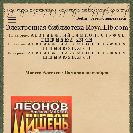
Войти
Зарегистрироваться
Электронная библиотека RoyalLib.com
По авторам:
А
Б
В
Г
Д
Е
Ж
З
И
Й
К
Л
М
Н
О
П
Р
С
Т
У
Ф
Х
Ц
Ч
Ш
Щ
Ы
Э
Ю
Я
[A-Z]
[0-9]
По книгам:
А
Б
В
Г
Д
Е
Ж
З
И
Й
К
Л
М
Н
О
П
Р
С
Т
У
Ф
Х
Ц
Ч
Ш
Щ
Ы
Э
Ю
Я
[A-Z]
[0-9]
По сериям:
А
Б
В
Г
Д
Е
Ж
З
И
Й
К
Л
М
Н
О
П
Р
С
Т
У
Ф
Х
Ц
Ч
Ш
Щ
Ы
Э
Ю
Я
[A-Z]
[0-9]
Макеев Алексей - Поминки по ноябрю