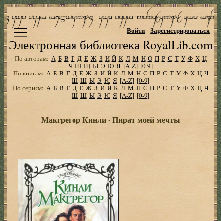
Войти
Зарегистрироваться
Электронная библиотека RoyalLib.com
По авторам:
А
Б
В
Г
Д
Е
Ж
З
И
Й
К
Л
М
Н
О
П
Р
С
Т
У
Ф
Х
Ц
Ч
Ш
Щ
Ы
Э
Ю
Я
[A-Z]
[0-9]
По книгам:
А
Б
В
Г
Д
Е
Ж
З
И
Й
К
Л
М
Н
О
П
Р
С
Т
У
Ф
Х
Ц
Ч
Ш
Щ
Ы
Э
Ю
Я
[A-Z]
[0-9]
По сериям:
А
Б
В
Г
Д
Е
Ж
З
И
Й
К
Л
М
Н
О
П
Р
С
Т
У
Ф
Х
Ц
Ч
Ш
Щ
Ы
Э
Ю
Я
[A-Z]
[0-9]
Макгрегор Кинли - Пират моей мечты