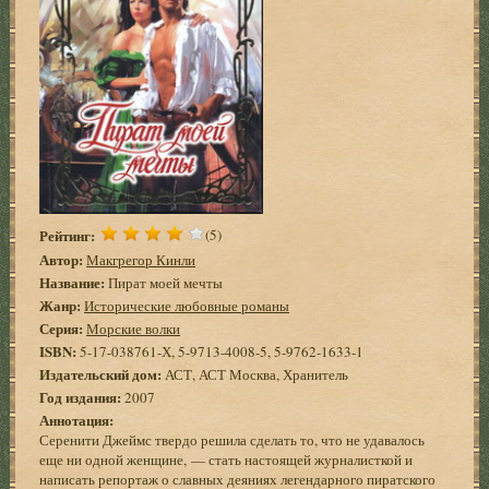
Рейтинг:
(5)
Автор:
Макгрегор Кинли
Название:
Пират моей мечты
Жанр:
Исторические любовные романы
Серия:
Морские волки
ISBN:
5-17-038761-Х, 5-9713-4008-5, 5-9762-1633-1
Издательский дом:
АСТ, АСТ Москва, Хранитель
Год издания:
2007
Аннотация:
Серенити Джеймс твердо решила сделать то, что не удавалось
еще ни одной женщине, — стать настоящей журналисткой и
написать репортаж о славных деяниях легендарного пиратского