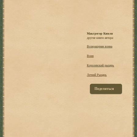
Макгрегор Кинли
другие книги автора:
Возвращение воина
Воин
Королевский рыцарь
Летний Рыцарь
Поделиться