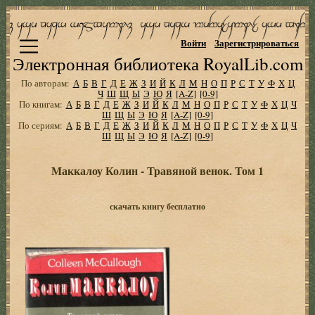
Войти
Зарегистрироваться
Электронная библиотека RoyalLib.com
По авторам:
А
Б
В
Г
Д
Е
Ж
З
И
Й
К
Л
М
Н
О
П
Р
С
Т
У
Ф
Х
Ц
Ч
Ш
Щ
Ы
Э
Ю
Я
[A-Z]
[0-9]
По книгам:
А
Б
В
Г
Д
Е
Ж
З
И
Й
К
Л
М
Н
О
П
Р
С
Т
У
Ф
Х
Ц
Ч
Ш
Щ
Ы
Э
Ю
Я
[A-Z]
[0-9]
По сериям:
А
Б
В
Г
Д
Е
Ж
З
И
Й
К
Л
М
Н
О
П
Р
С
Т
У
Ф
Х
Ц
Ч
Ш
Щ
Ы
Э
Ю
Я
[A-Z]
[0-9]
Маккалоу Колин - Травяной венок. Том 1
скачать книгу бесплатно