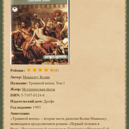
Рейтинг:
(1)
Автор:
Маккалоу Колин
Название:
Травяной венок. Том 1
Жанр:
Историческая проза
ISBN:
5-7107-0124-6
Издательский дом:
Дрофа
Год издания:
1993
Аннотация:
«Травяной венок» – вторая часть дилогии Колин Маккалоу,
являющаяся продолжением романа «Первый человек в
Риме».Прославленный завоеватель Германии и Нумидии Гай