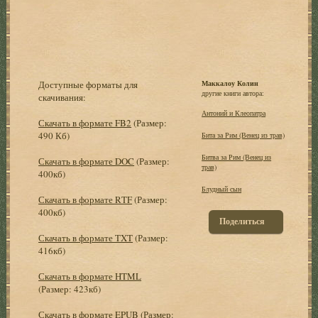
Доступные форматы для
Маккалоу Колин
другие книги автора:
скачивания:
Антоний и Клеопатра
Скачать в формате FB2
(Размер:
490 Кб)
Бита за Рим (Венец из трав)
Битва за Рим (Венец из
Скачать в формате DOC
(Размер:
трав)
400кб)
Блудный сын
Скачать в формате RTF
(Размер:
400кб)
Поделиться
Скачать в формате TXT
(Размер:
416кб)
Скачать в формате HTML
(Размер: 423кб)
Скачать в формате EPUB
(Размер: