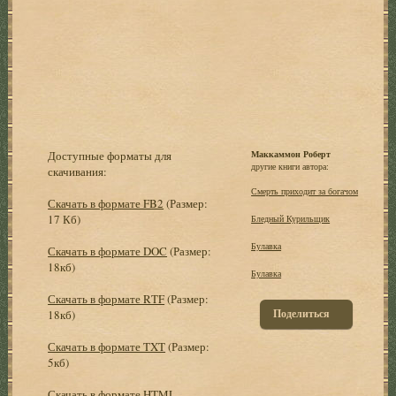
Доступные форматы для
Маккаммон Роберт
другие книги автора:
скачивания:
Смерть приходит за богачом
Скачать в формате FB2
(Размер:
17 Кб)
Бледный Курильщик
Булавка
Скачать в формате DOC
(Размер:
18кб)
Булавка
Скачать в формате RTF
(Размер:
Поделиться
18кб)
Скачать в формате TXT
(Размер:
5кб)
Скачать в формате HTML