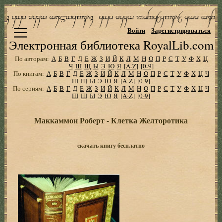
Войти
Зарегистрироваться
Электронная библиотека RoyalLib.com
По авторам:
А
Б
В
Г
Д
Е
Ж
З
И
Й
К
Л
М
Н
О
П
Р
С
Т
У
Ф
Х
Ц
Ч
Ш
Щ
Ы
Э
Ю
Я
[A-Z]
[0-9]
По книгам:
А
Б
В
Г
Д
Е
Ж
З
И
Й
К
Л
М
Н
О
П
Р
С
Т
У
Ф
Х
Ц
Ч
Ш
Щ
Ы
Э
Ю
Я
[A-Z]
[0-9]
По сериям:
А
Б
В
Г
Д
Е
Ж
З
И
Й
К
Л
М
Н
О
П
Р
С
Т
У
Ф
Х
Ц
Ч
Ш
Щ
Ы
Э
Ю
Я
[A-Z]
[0-9]
Маккаммон Роберт - Клетка Желторотика
скачать книгу бесплатно