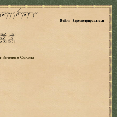
Войти
Зарегистрироваться
[A-Z]
[0-9]
[A-Z]
[0-9]
[A-Z]
[0-9]
т Зеленого Сокола