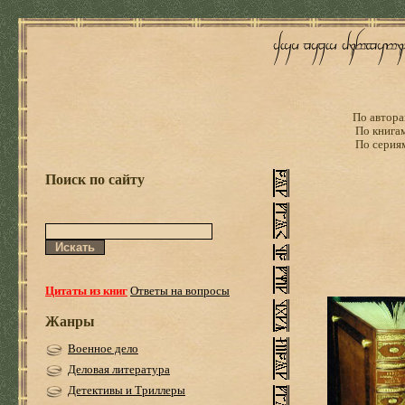
По автора
По книга
По серия
Поиск по сайту
Цитаты из книг
Ответы на вопросы
Жанры
Военное дело
Деловая литература
Детективы и Триллеры