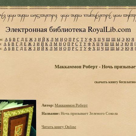
Электронная библиотека RoyalLib.com
м:
А
Б
В
Г
Д
Е
Ж
З
И
Й
К
Л
М
Н
О
П
Р
С
Т
У
Ф
Х
Ц
Ч
Ш
Щ
Ы
Э
Ю
Я
м:
А
Б
В
Г
Д
Е
Ж
З
И
Й
К
Л
М
Н
О
П
Р
С
Т
У
Ф
Х
Ц
Ч
Ш
Щ
Ы
Э
Ю
Я
м:
А
Б
В
Г
Д
Е
Ж
З
И
Й
К
Л
М
Н
О
П
Р
С
Т
У
Ф
Х
Ц
Ч
Ш
Щ
Ы
Э
Ю
Я
Маккаммон Роберт - Ночь призывае
скачать книгу бесплатно
Автор:
Маккаммон Роберт
Название:
Ночь призывает Зеленого Сокола
Читать книгу Online