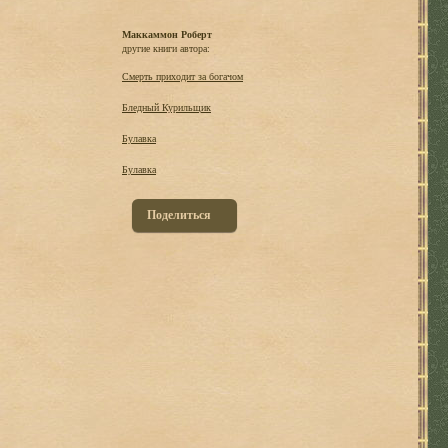
Маккаммон Роберт
другие книги автора:
Смерть приходит за богачом
Бледный Курильщик
Булавка
Булавка
Поделиться