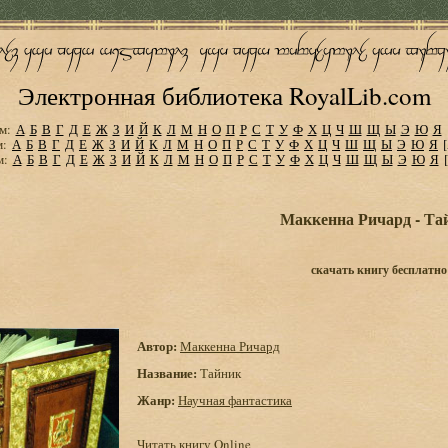
Электронная библиотека RoyalLib.com
м:
А
Б
В
Г
Д
Е
Ж
З
И
Й
К
Л
М
Н
О
П
Р
С
Т
У
Ф
Х
Ц
Ч
Ш
Щ
Ы
Э
Ю
Я
м:
А
Б
В
Г
Д
Е
Ж
З
И
Й
К
Л
М
Н
О
П
Р
С
Т
У
Ф
Х
Ц
Ч
Ш
Щ
Ы
Э
Ю
Я
м:
А
Б
В
Г
Д
Е
Ж
З
И
Й
К
Л
М
Н
О
П
Р
С
Т
У
Ф
Х
Ц
Ч
Ш
Щ
Ы
Э
Ю
Я
Маккенна Ричард - Та
скачать книгу бесплатно
Автор:
Маккенна Ричард
Название:
Тайник
Жанр:
Научная фантастика
Читать книгу Online