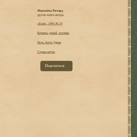
Маккенна Ричард
другие книги автора:
«Если», 1994 № 10
Вернись домой, охотник
Ночь Хогги Дарна
Страна мечты
Поделиться