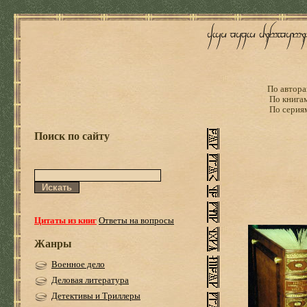
По автора
По книга
По серия
Поиск по сайту
Цитаты из книг
Ответы на вопросы
Жанры
Военное дело
Деловая литература
Детективы и Триллеры