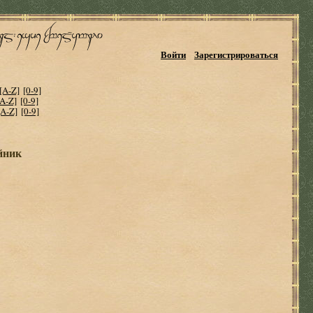
Войти
Зарегистрироваться
[A-Z]
[0-9]
[A-Z]
[0-9]
[A-Z]
[0-9]
йник