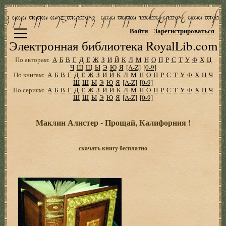
Войти
Зарегистрироваться
Электронная библиотека RoyalLib.com
По авторам:
А
Б
В
Г
Д
Е
Ж
З
И
Й
К
Л
М
Н
О
П
Р
С
Т
У
Ф
Х
Ц
Ч
Ш
Щ
Ы
Э
Ю
Я
[A-Z]
[0-9]
По книгам:
А
Б
В
Г
Д
Е
Ж
З
И
Й
К
Л
М
Н
О
П
Р
С
Т
У
Ф
Х
Ц
Ч
Ш
Щ
Ы
Э
Ю
Я
[A-Z]
[0-9]
По сериям:
А
Б
В
Г
Д
Е
Ж
З
И
Й
К
Л
М
Н
О
П
Р
С
Т
У
Ф
Х
Ц
Ч
Ш
Щ
Ы
Э
Ю
Я
[A-Z]
[0-9]
Маклин Алистер - Прощай, Калифорния !
скачать книгу бесплатно