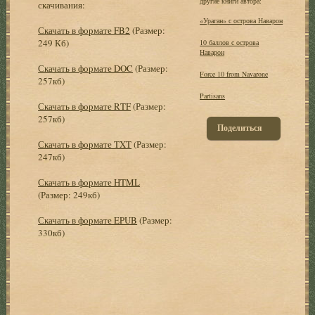
другие книги автора:
скачивания:
«Ураган» с острова Наварон
Скачать в формате FB2
(Размер:
249 Кб)
10 баллов с острова
Наварон
Скачать в формате DOC
(Размер:
Force 10 from Navarone
257кб)
Partisans
Скачать в формате RTF
(Размер:
257кб)
Поделиться
Скачать в формате TXT
(Размер:
247кб)
Скачать в формате HTML
(Размер: 249кб)
Скачать в формате EPUB
(Размер:
330кб)