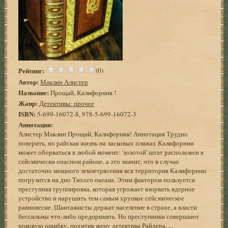
Рейтинг:
(0)
Автор:
Маклин Алистер
Название:
Прощай, Калифорния !
Жанр:
Детективы: прочее
ISBN:
5-699-16072-8, 978-5-699-16072-3
Аннотация:
Алистер Маклин Прощай, Калифорния! Аннотация Трудно
поверить, но райская жизнь на ласковых пляжах Калифорнии
может оборваться в любой момент: 'золотой' штат расположен в
сейсмически опасном районе, а это значит, что в случае
достаточно мощного землетрясения вся территория Калифорнии
погрузится на дно Тихого океана. Этим фактором пользуется
преступная группировка, которая угрожает взорвать ядерное
устройство и нарушить тем самым хрупкое сейсмическое
равновесие. Шантажисты держат население в страхе, а власти
бессильны что-либо предпринять. Но преступники совершают
роковую ошибку, похитив жену детектива Райдера. ...