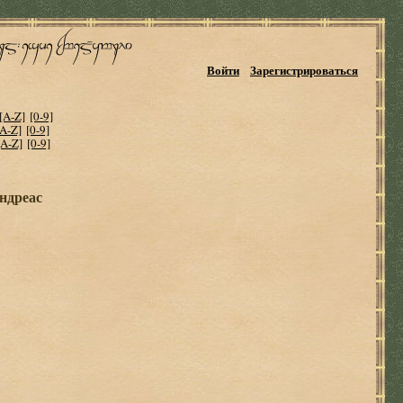
Войти
Зарегистрироваться
[A-Z]
[0-9]
[A-Z]
[0-9]
[A-Z]
[0-9]
ндреас