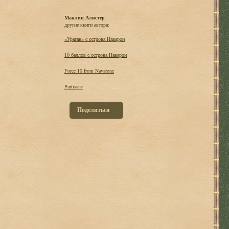
Маклин Алистер
другие книги автора:
«Ураган» с острова Наварон
10 баллов с острова Наварон
Force 10 from Navarone
Partisans
Поделиться