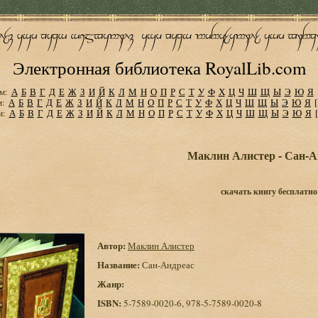
Электронная библиотека RoyalLib.com
м:
А
Б
В
Г
Д
Е
Ж
З
И
Й
К
Л
М
Н
О
П
Р
С
Т
У
Ф
Х
Ц
Ч
Ш
Щ
Ы
Э
Ю
Я
м:
А
Б
В
Г
Д
Е
Ж
З
И
Й
К
Л
М
Н
О
П
Р
С
Т
У
Ф
Х
Ц
Ч
Ш
Щ
Ы
Э
Ю
Я
м:
А
Б
В
Г
Д
Е
Ж
З
И
Й
К
Л
М
Н
О
П
Р
С
Т
У
Ф
Х
Ц
Ч
Ш
Щ
Ы
Э
Ю
Я
Маклин Алистер - Сан-А
скачать книгу бесплатно
Автор:
Маклин Алистер
Название:
Сан-Андреас
Жанр:
ISBN:
5-7589-0020-6, 978-5-7589-0020-8