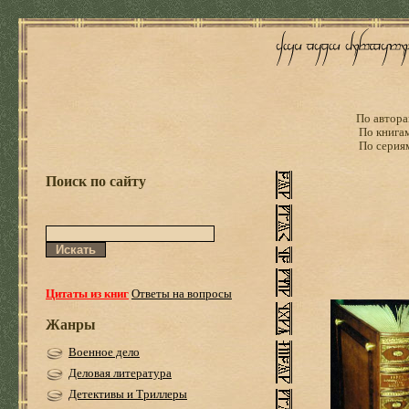
По автора
По книга
По серия
Поиск по сайту
Цитаты из книг
Ответы на вопросы
Жанры
Военное дело
Деловая литература
Детективы и Триллеры