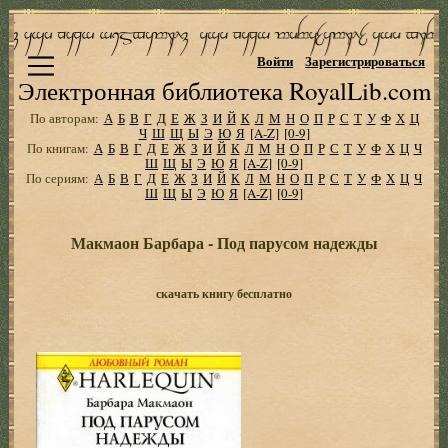
Войти
Зарегистрироваться
Электронная библиотека RoyalLib.com
По авторам:
А
Б
В
Г
Д
Е
Ж
З
И
Й
К
Л
М
Н
О
П
Р
С
Т
У
Ф
Х
Ц
Ч
Ш
Щ
Ы
Э
Ю
Я
[A-Z]
[0-9]
По книгам:
А
Б
В
Г
Д
Е
Ж
З
И
Й
К
Л
М
Н
О
П
Р
С
Т
У
Ф
Х
Ц
Ч
Ш
Щ
Ы
Э
Ю
Я
[A-Z]
[0-9]
По сериям:
А
Б
В
Г
Д
Е
Ж
З
И
Й
К
Л
М
Н
О
П
Р
С
Т
У
Ф
Х
Ц
Ч
Ш
Щ
Ы
Э
Ю
Я
[A-Z]
[0-9]
Макмаон Барбара - Под парусом надежды
скачать книгу бесплатно