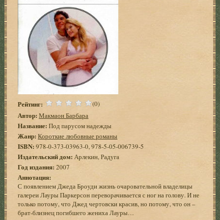
Рейтинг:
(0)
Автор:
Макмаон Барбара
Название:
Под парусом надежды
Жанр:
Короткие любовные романы
ISBN:
978-0-373-03963-0, 978-5-05-006739-5
Издательский дом:
Арлекин, Радуга
Год издания:
2007
Аннотация:
С появлением Джеда Броуди жизнь очаровательной владелицы
галереи Лауры Паркерсон переворачивается с ног на голову. И не
только потому, что Джед чертовски красив, но потому, что он –
брат-близнец погибшего жениха Лауры…