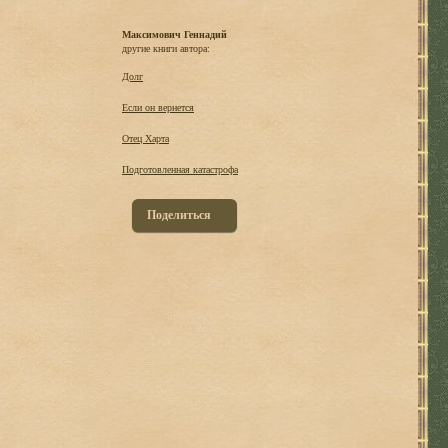
Максимович Геннадий
другие книги автора:
Долг
Если он вернется
Отец Харта
Подготовленная катастрофа
Поделиться