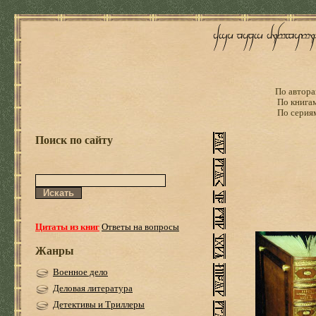
По автора
По книга
По серия
Поиск по сайту
Цитаты из книг
Ответы на вопросы
Жанры
Военное дело
Деловая литература
Детективы и Триллеры