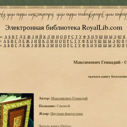
Электронная библиотека RoyalLib.com
м:
А
Б
В
Г
Д
Е
Ж
З
И
Й
К
Л
М
Н
О
П
Р
С
Т
У
Ф
Х
Ц
Ч
Ш
Щ
Ы
Э
Ю
Я
м:
А
Б
В
Г
Д
Е
Ж
З
И
Й
К
Л
М
Н
О
П
Р
С
Т
У
Ф
Х
Ц
Ч
Ш
Щ
Ы
Э
Ю
Я
м:
А
Б
В
Г
Д
Е
Ж
З
И
Й
К
Л
М
Н
О
П
Р
С
Т
У
Ф
Х
Ц
Ч
Ш
Щ
Ы
Э
Ю
Я
Максимович Геннадий - 
скачать книгу бесплатно
Автор:
Максимович Геннадий
Название:
Связной
Жанр:
Научная фантастика
Читать книгу Online