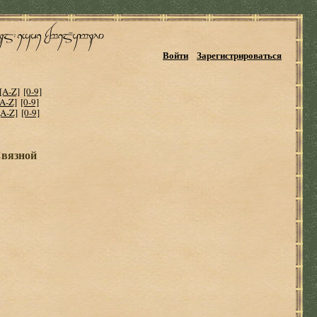
Войти
Зарегистрироваться
[A-Z]
[0-9]
[A-Z]
[0-9]
[A-Z]
[0-9]
Связной