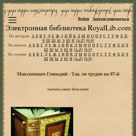
Войти
Зарегистрироваться
Электронная библиотека RoyalLib.com
По авторам:
А
Б
В
Г
Д
Е
Ж
З
И
Й
К
Л
М
Н
О
П
Р
С
Т
У
Ф
Х
Ц
Ч
Ш
Щ
Ы
Э
Ю
Я
[A-Z]
[0-9]
По книгам:
А
Б
В
Г
Д
Е
Ж
З
И
Й
К
Л
М
Н
О
П
Р
С
Т
У
Ф
Х
Ц
Ч
Ш
Щ
Ы
Э
Ю
Я
[A-Z]
[0-9]
По сериям:
А
Б
В
Г
Д
Е
Ж
З
И
Й
К
Л
М
Н
О
П
Р
С
Т
У
Ф
Х
Ц
Ч
Ш
Щ
Ы
Э
Ю
Я
[A-Z]
[0-9]
Максимович Геннадий - Так ли трудно на 87-й
скачать книгу бесплатно