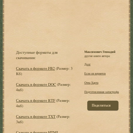
Доступные форматы для
Максимович Геннадий
другие книги автора:
скачивания:
Долг
Скачать в формате FB2
(Размер: 3
Кб)
Если он вернется
Отец Харта
Скачать в формате DOC
(Размер:
4кб)
Подготовленная катастрофа
Скачать в формате RTF
(Размер:
Поделиться
4кб)
Скачать в формате TXT
(Размер:
3кб)
Скачать в формате HTML