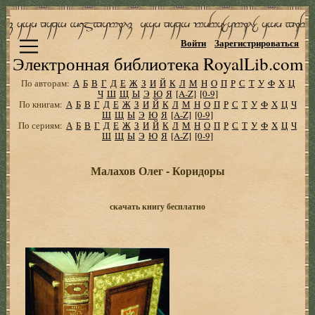
Войти
Зарегистрироваться
Электронная библиотека RoyalLib.com
По авторам:
А
Б
В
Г
Д
Е
Ж
З
И
Й
К
Л
М
Н
О
П
Р
С
Т
У
Ф
Х
Ц
Ч
Ш
Щ
Ы
Э
Ю
Я
[A-Z]
[0-9]
По книгам:
А
Б
В
Г
Д
Е
Ж
З
И
Й
К
Л
М
Н
О
П
Р
С
Т
У
Ф
Х
Ц
Ч
Ш
Щ
Ы
Э
Ю
Я
[A-Z]
[0-9]
По сериям:
А
Б
В
Г
Д
Е
Ж
З
И
Й
К
Л
М
Н
О
П
Р
С
Т
У
Ф
Х
Ц
Ч
Ш
Щ
Ы
Э
Ю
Я
[A-Z]
[0-9]
Малахов Олег - Коридоры
скачать книгу бесплатно