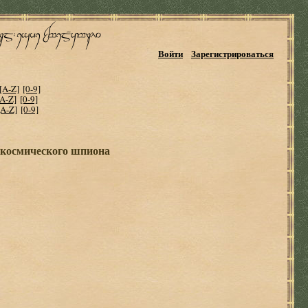
Войти
Зарегистрироваться
[A-Z]
[0-9]
[A-Z]
[0-9]
[A-Z]
[0-9]
 космического шпиона