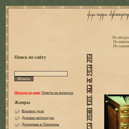
По автора
По книга
По серия
Поиск по сайту
Цитаты из книг
Ответы на вопросы
Жанры
Военное дело
Деловая литература
Детективы и Триллеры