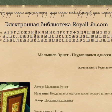
Электронная библиотека RoyalLib.com
м:
А
Б
В
Г
Д
Е
Ж
З
И
Й
К
Л
М
Н
О
П
Р
С
Т
У
Ф
Х
Ц
Ч
Ш
Щ
Ы
Э
Ю
Я
м:
А
Б
В
Г
Д
Е
Ж
З
И
Й
К
Л
М
Н
О
П
Р
С
Т
У
Ф
Х
Ц
Ч
Ш
Щ
Ы
Э
Ю
Я
м:
А
Б
В
Г
Д
Е
Ж
З
И
Й
К
Л
М
Н
О
П
Р
С
Т
У
Ф
Х
Ц
Ч
Ш
Щ
Ы
Э
Ю
Я
Малышев Эрнст - Неудавшаяся одиссея
скачать книгу бесплатно
Автор:
Малышев Эрнст
Название:
Неудавшаяся одиссея космического шпиона
Жанр:
Научная фантастика
Читать книгу Online