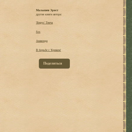
Малышев Эрнст
другие книги автора:
'Вирус' Тенча
Sos
Анаконда
В борьбе с 'Криком'
Поделиться