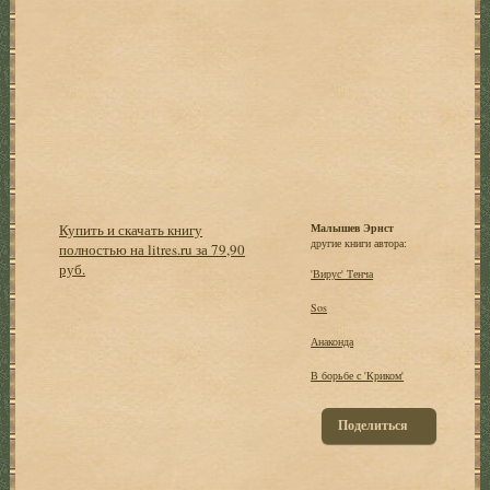
Купить и скачать книгу
Малышев Эрнст
другие книги автора:
полностью на litres.ru за 79,90
руб.
'Вирус' Тенча
Sos
Анаконда
В борьбе с 'Криком'
Поделиться