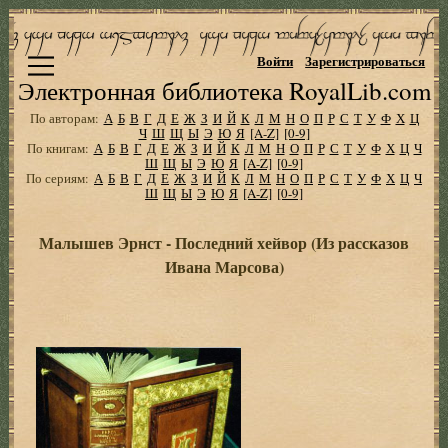
Войти
Зарегистрироваться
Электронная библиотека RoyalLib.com
По авторам:
А
Б
В
Г
Д
Е
Ж
З
И
Й
К
Л
М
Н
О
П
Р
С
Т
У
Ф
Х
Ц
Ч
Ш
Щ
Ы
Э
Ю
Я
[A-Z]
[0-9]
По книгам:
А
Б
В
Г
Д
Е
Ж
З
И
Й
К
Л
М
Н
О
П
Р
С
Т
У
Ф
Х
Ц
Ч
Ш
Щ
Ы
Э
Ю
Я
[A-Z]
[0-9]
По сериям:
А
Б
В
Г
Д
Е
Ж
З
И
Й
К
Л
М
Н
О
П
Р
С
Т
У
Ф
Х
Ц
Ч
Ш
Щ
Ы
Э
Ю
Я
[A-Z]
[0-9]
Малышев Эрнст - Последний хейвор (Из рассказов
Ивана Марсова)