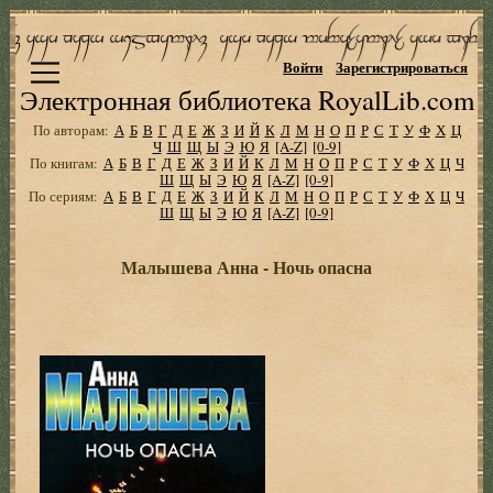
Войти
Зарегистрироваться
Электронная библиотека RoyalLib.com
По авторам:
А
Б
В
Г
Д
Е
Ж
З
И
Й
К
Л
М
Н
О
П
Р
С
Т
У
Ф
Х
Ц
Ч
Ш
Щ
Ы
Э
Ю
Я
[A-Z]
[0-9]
По книгам:
А
Б
В
Г
Д
Е
Ж
З
И
Й
К
Л
М
Н
О
П
Р
С
Т
У
Ф
Х
Ц
Ч
Ш
Щ
Ы
Э
Ю
Я
[A-Z]
[0-9]
По сериям:
А
Б
В
Г
Д
Е
Ж
З
И
Й
К
Л
М
Н
О
П
Р
С
Т
У
Ф
Х
Ц
Ч
Ш
Щ
Ы
Э
Ю
Я
[A-Z]
[0-9]
Малышева Анна - Ночь опасна