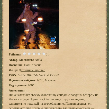
Рейтинг:
(0)
Автор:
Малышева Анна
Название:
Ночь опасна
Жанр:
Детективы: прочее
ISBN:
5-17-038407-6, 5-271-14538-7
Издательский дом:
АСТ, Астрель
Год издания:
2006
Аннотация:
Нина назначает своему любовнику свидание поздним вечером на
Чистых прудах. Приехав, Олег находит труп женщины,
удивительно похожей на возлюбленную. Приглядевшись, он
вспоминает, что недавно видел жертву в книжном магазине —