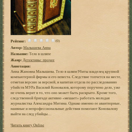
Рейтинг:
(0)
Автор:
Малышева Анна
Название:
Тело в шляпе
Жанр:
Детективы: прочее
Аннотация:
Анна Жановна Малышева. Тело в шляпеУбиты владелец крупной
компьютерной фирмы и его невеста. Следствие топчется на месте,
отметая версию за версией, и капитан отдела по расследованию
убийств МУРа Василий Коновалов, которому поручено дело, уже
не очень верит в то, что оно может быть раскрыто. Кроме того,
следственной бригаде активно «мешает» работать молодая
журналистка Александра Митина. Однако именно ее авантюрные,
наивные и непрофессиональные действия помогают Коновалову
выйти на след убийцы…
Читать книгу Online