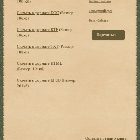
190 Кб)
Алтарь Тристана
Бессмертный грех
Скачать в формате DOC
(Размер:
196кб)
Вкус убийства
Скачать в формате RTF
(Размер:
Поделиться
196кб)
Скачать в формате TXT
(Размер:
188кб)
Скачать в формате HTML
(Размер: 191кб)
Скачать в формате EPUB
(Размер:
261кб)
Оставить отзыв о книге