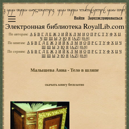
Войти
Зарегистрироваться
Электронная библиотека RoyalLib.com
По авторам:
А
Б
В
Г
Д
Е
Ж
З
И
Й
К
Л
М
Н
О
П
Р
С
Т
У
Ф
Х
Ц
Ч
Ш
Щ
Ы
Э
Ю
Я
[A-Z]
[0-9]
По книгам:
А
Б
В
Г
Д
Е
Ж
З
И
Й
К
Л
М
Н
О
П
Р
С
Т
У
Ф
Х
Ц
Ч
Ш
Щ
Ы
Э
Ю
Я
[A-Z]
[0-9]
По сериям:
А
Б
В
Г
Д
Е
Ж
З
И
Й
К
Л
М
Н
О
П
Р
С
Т
У
Ф
Х
Ц
Ч
Ш
Щ
Ы
Э
Ю
Я
[A-Z]
[0-9]
Малышева Анна - Тело в шляпе
скачать книгу бесплатно