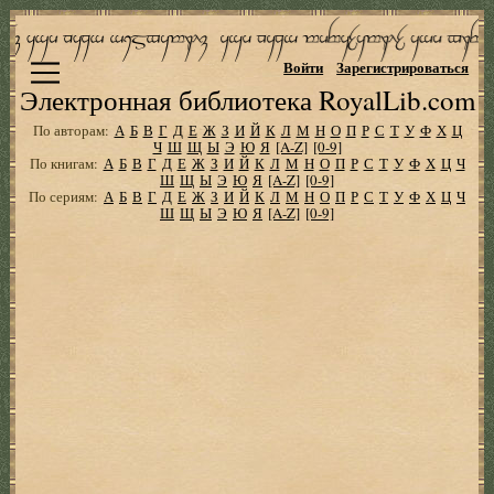
Войти
Зарегистрироваться
Электронная библиотека RoyalLib.com
По авторам:
А
Б
В
Г
Д
Е
Ж
З
И
Й
К
Л
М
Н
О
П
Р
С
Т
У
Ф
Х
Ц
Ч
Ш
Щ
Ы
Э
Ю
Я
[A-Z]
[0-9]
По книгам:
А
Б
В
Г
Д
Е
Ж
З
И
Й
К
Л
М
Н
О
П
Р
С
Т
У
Ф
Х
Ц
Ч
Ш
Щ
Ы
Э
Ю
Я
[A-Z]
[0-9]
По сериям:
А
Б
В
Г
Д
Е
Ж
З
И
Й
К
Л
М
Н
О
П
Р
С
Т
У
Ф
Х
Ц
Ч
Ш
Щ
Ы
Э
Ю
Я
[A-Z]
[0-9]