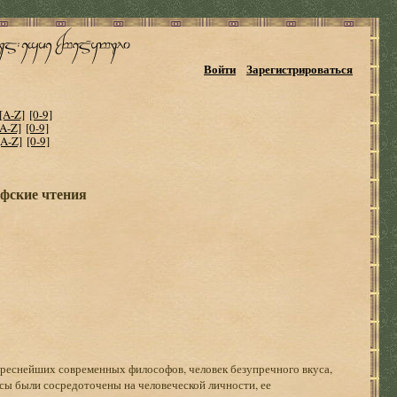
Войти
Зарегистрироваться
[A-Z]
[0-9]
[A-Z]
[0-9]
[A-Z]
[0-9]
фские чтения
реснейших современных философов, человек безупречного вкуса,
есы были сосредоточены на человеческой личности, ее