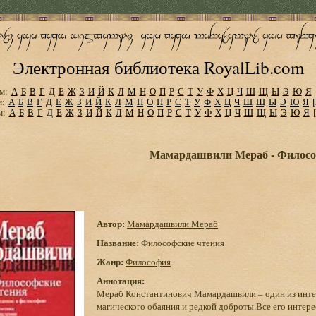
Электронная библиотека RoyalLib.com
м:
А
Б
В
Г
Д
Е
Ж
З
И
Й
К
Л
М
Н
О
П
Р
С
Т
У
Ф
Х
Ц
Ч
Ш
Щ
Ы
Э
Ю
Я
м:
А
Б
В
Г
Д
Е
Ж
З
И
Й
К
Л
М
Н
О
П
Р
С
Т
У
Ф
Х
Ц
Ч
Ш
Щ
Ы
Э
Ю
Я
м:
А
Б
В
Г
Д
Е
Ж
З
И
Й
К
Л
М
Н
О
П
Р
С
Т
У
Ф
Х
Ц
Ч
Ш
Щ
Ы
Э
Ю
Я
Мамардашвили Мераб - Филосо
Автор:
Мамардашвили Мераб
Название:
Философские чтения
Жанр:
Философия
Аннотация:
Мераб Константинович Мамардашвили – один из инте
магического обаяния и редкой доброты.Все его интер