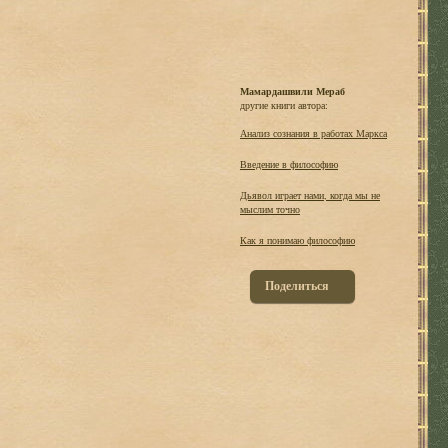
Мамардашвили Мераб
другие книги автора:
Анализ сознания в работах Маркса
Введение в философию
Дьявол играет нами, когда мы не
мыслим точно
Как я понимаю философию
Поделиться