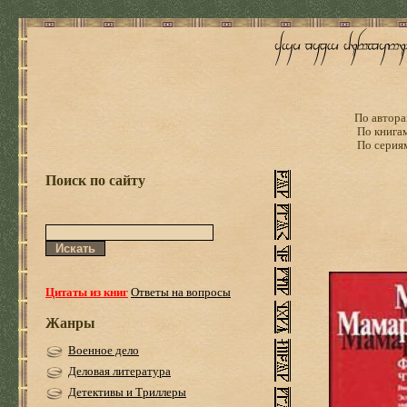
По автора
По книга
По серия
Поиск по сайту
Цитаты из книг
Ответы на вопросы
Жанры
Военное дело
Деловая литература
Детективы и Триллеры