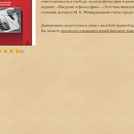
ответственности и свободе, на роли философии в жизни
издание: «Введение в философию», «Эстетика мышле
сознания, которую М. К. Мамардашвили считал преде
Данная книга недоступна в связи с жалобой правообла
Вы можете
прочитать ознакомительный фрагмент кни
(1)