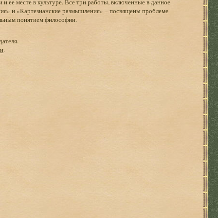
 и ее месте в культуре. Все три работы, включенные в данное
ния» и «Картезианские размышления» – посвящены проблеме
льным понятием философии.
дателя.
ги
.