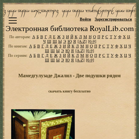
Войти
Зарегистрироваться
Электронная библиотека RoyalLib.com
По авторам:
А
Б
В
Г
Д
Е
Ж
З
И
Й
К
Л
М
Н
О
П
Р
С
Т
У
Ф
Х
Ц
Ч
Ш
Щ
Ы
Э
Ю
Я
[A-Z]
[0-9]
По книгам:
А
Б
В
Г
Д
Е
Ж
З
И
Й
К
Л
М
Н
О
П
Р
С
Т
У
Ф
Х
Ц
Ч
Ш
Щ
Ы
Э
Ю
Я
[A-Z]
[0-9]
По сериям:
А
Б
В
Г
Д
Е
Ж
З
И
Й
К
Л
М
Н
О
П
Р
С
Т
У
Ф
Х
Ц
Ч
Ш
Щ
Ы
Э
Ю
Я
[A-Z]
[0-9]
Мамедгулузаде Джалил - Две подушки рядом
скачать книгу бесплатно