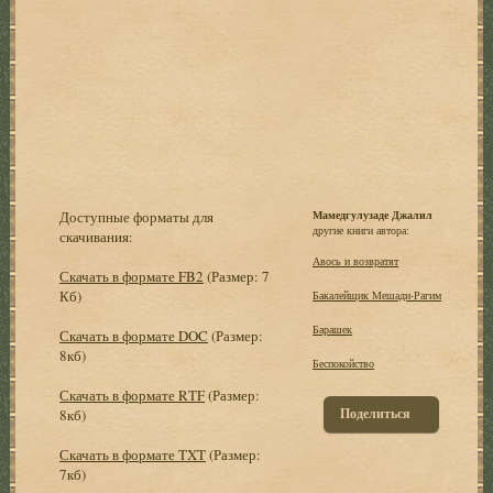
Доступные форматы для
Мамедгулузаде Джалил
другие книги автора:
скачивания:
Авось и возвратят
Скачать в формате FB2
(Размер: 7
Кб)
Бакалейщик Мешади-Рагим
Барашек
Скачать в формате DOC
(Размер:
8кб)
Беспокойство
Скачать в формате RTF
(Размер:
Поделиться
8кб)
Скачать в формате TXT
(Размер:
7кб)