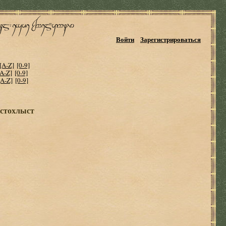
Войти
Зарегистрироваться
[A-Z]
[0-9]
[A-Z]
[0-9]
[A-Z]
[0-9]
устохлыст