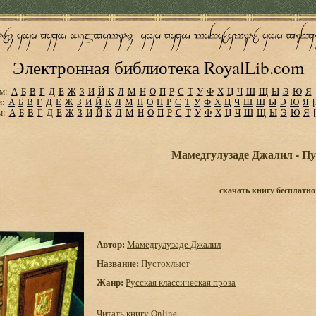
Электронная библиотека RoyalLib.com
м:
А
Б
В
Г
Д
Е
Ж
З
И
Й
К
Л
М
Н
О
П
Р
С
Т
У
Ф
Х
Ц
Ч
Ш
Щ
Ы
Э
Ю
Я
м:
А
Б
В
Г
Д
Е
Ж
З
И
Й
К
Л
М
Н
О
П
Р
С
Т
У
Ф
Х
Ц
Ч
Ш
Щ
Ы
Э
Ю
Я
м:
А
Б
В
Г
Д
Е
Ж
З
И
Й
К
Л
М
Н
О
П
Р
С
Т
У
Ф
Х
Ц
Ч
Ш
Щ
Ы
Э
Ю
Я
Мамедгулузаде Джалил - П
скачать книгу бесплатно
Автор:
Мамедгулузаде Джалил
Название:
Пустохлыст
Жанр:
Русская классическая проза
Читать книгу Online