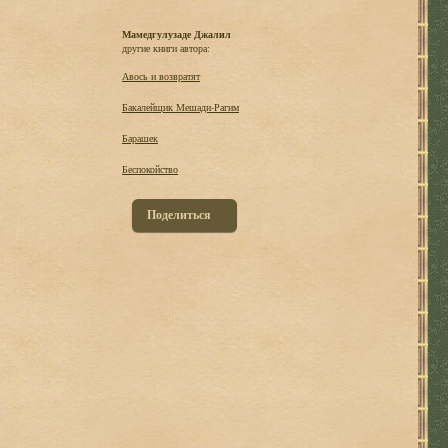
Мамедгулузаде Джалил
другие книги автора:
Авось и возвратят
Бакалейщик Мешади-Рагим
Барашек
Беспокойство
Поделиться