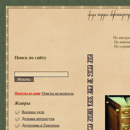
По автора
По книга
По серия
Поиск по сайту
Цитаты из книг
Ответы на вопросы
Жанры
Военное дело
Деловая литература
Детективы и Триллеры