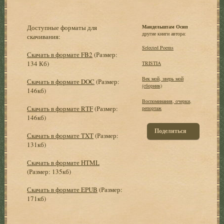
Доступные форматы для
Мандельштам Осип
другие книги автора:
скачивания:
Selected Poems
Скачать в формате FB2
(Размер:
134 Кб)
TRISTIA
Век мой, зверь мой
Скачать в формате DOC
(Размер:
(сборник)
146кб)
Воспоминания, очерки,
Скачать в формате RTF
(Размер:
репортаж
146кб)
Поделиться
Скачать в формате TXT
(Размер:
131кб)
Скачать в формате HTML
(Размер: 135кб)
Скачать в формате EPUB
(Размер:
171кб)