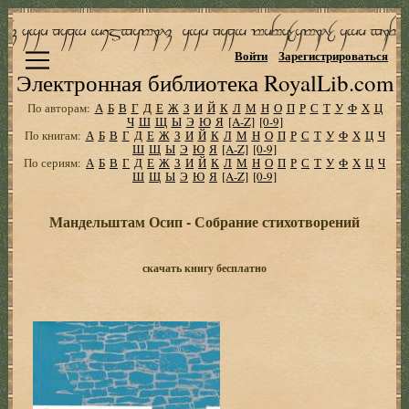
Войти
Зарегистрироваться
Электронная библиотека RoyalLib.com
По авторам:
А
Б
В
Г
Д
Е
Ж
З
И
Й
К
Л
М
Н
О
П
Р
С
Т
У
Ф
Х
Ц
Ч
Ш
Щ
Ы
Э
Ю
Я
[A-Z]
[0-9]
По книгам:
А
Б
В
Г
Д
Е
Ж
З
И
Й
К
Л
М
Н
О
П
Р
С
Т
У
Ф
Х
Ц
Ч
Ш
Щ
Ы
Э
Ю
Я
[A-Z]
[0-9]
По сериям:
А
Б
В
Г
Д
Е
Ж
З
И
Й
К
Л
М
Н
О
П
Р
С
Т
У
Ф
Х
Ц
Ч
Ш
Щ
Ы
Э
Ю
Я
[A-Z]
[0-9]
Мандельштам Осип - Собрание стихотворений
скачать книгу бесплатно