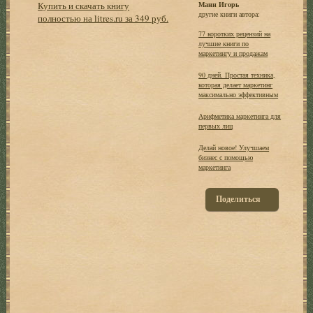
Купить и скачать книгу
Манн Игорь
другие книги автора:
полностью на litres.ru за 349 руб.
77 коротких рецензий на
лучшие книги по
маркетингу и продажам
90 дней. Простая техника,
которая делает маркетинг
максимально эффективным
Арифметика маркетинга для
первых лиц
Делай новое! Улучшаем
бизнес с помощью
маркетинга
Поделиться