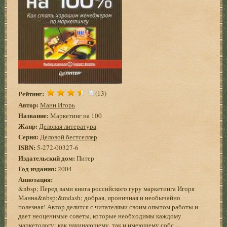
Рейтинг:
(13)
Автор:
Манн Игорь
Название:
Маркетинг на 100
Жанр:
Деловая литература
Серия:
Деловой бестселлер
ISBN:
5-272-00327-6
Издательский дом:
Питер
Год издания:
2004
Аннотация:
&nbsp; Перед вами книга российского гуру маркетинга Игоря
Манна&nbsp;&mdash; добрая, ироничная и необычайно
полезная! Автор делится с читателями своим опытом работы и
дает неоценимые советы, которые необходимы каждому
маркетологу: как начинающему, так и имеющему собс ...