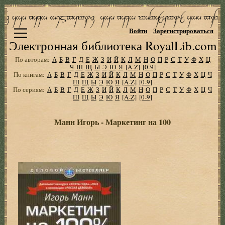
Войти
Зарегистрироваться
Электронная библиотека RoyalLib.com
По авторам:
А
Б
В
Г
Д
Е
Ж
З
И
Й
К
Л
М
Н
О
П
Р
С
Т
У
Ф
Х
Ц
Ч
Ш
Щ
Ы
Э
Ю
Я
[A-Z]
[0-9]
По книгам:
А
Б
В
Г
Д
Е
Ж
З
И
Й
К
Л
М
Н
О
П
Р
С
Т
У
Ф
Х
Ц
Ч
Ш
Щ
Ы
Э
Ю
Я
[A-Z]
[0-9]
По сериям:
А
Б
В
Г
Д
Е
Ж
З
И
Й
К
Л
М
Н
О
П
Р
С
Т
У
Ф
Х
Ц
Ч
Ш
Щ
Ы
Э
Ю
Я
[A-Z]
[0-9]
Манн Игорь - Маркетинг на 100