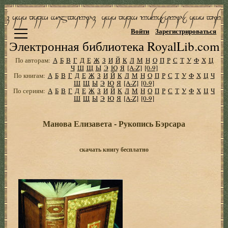
Войти
Зарегистрироваться
Электронная библиотека RoyalLib.com
По авторам:
А
Б
В
Г
Д
Е
Ж
З
И
Й
К
Л
М
Н
О
П
Р
С
Т
У
Ф
Х
Ц
Ч
Ш
Щ
Ы
Э
Ю
Я
[A-Z]
[0-9]
По книгам:
А
Б
В
Г
Д
Е
Ж
З
И
Й
К
Л
М
Н
О
П
Р
С
Т
У
Ф
Х
Ц
Ч
Ш
Щ
Ы
Э
Ю
Я
[A-Z]
[0-9]
По сериям:
А
Б
В
Г
Д
Е
Ж
З
И
Й
К
Л
М
Н
О
П
Р
С
Т
У
Ф
Х
Ц
Ч
Ш
Щ
Ы
Э
Ю
Я
[A-Z]
[0-9]
Манова Елизавета - Рукопись Бэрсара
скачать книгу бесплатно