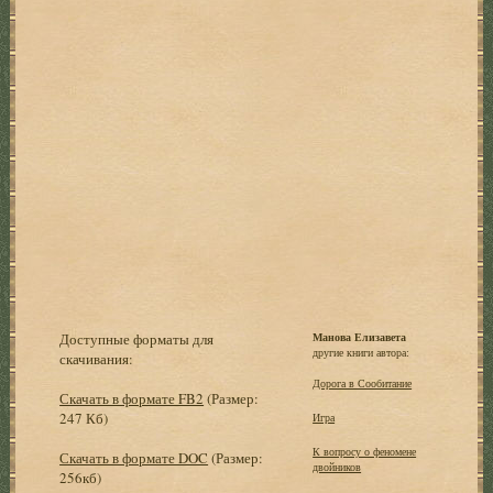
Доступные форматы для
Манова Елизавета
другие книги автора:
скачивания:
Дорога в Сообитание
Скачать в формате FB2
(Размер:
247 Кб)
Игра
К вопросу о феномене
Скачать в формате DOC
(Размер:
двойников
256кб)