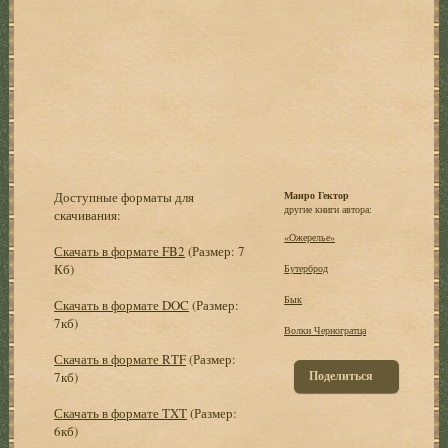
Доступные форматы для
Манро Гектор
другие книги автора:
скачивания:
«Ожерелье»
Скачать в формате FB2
(Размер: 7
Кб)
Бутерброд
Бык
Скачать в формате DOC
(Размер:
7кб)
Волки Черногратца
Скачать в формате RTF
(Размер:
Поделиться
7кб)
Скачать в формате TXT
(Размер:
6кб)