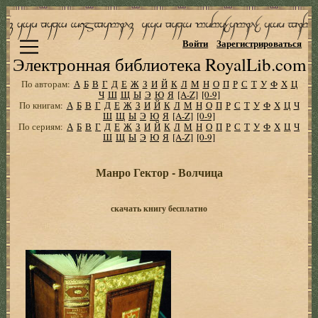
Войти
Зарегистрироваться
Электронная библиотека RoyalLib.com
По авторам:
А
Б
В
Г
Д
Е
Ж
З
И
Й
К
Л
М
Н
О
П
Р
С
Т
У
Ф
Х
Ц
Ч
Ш
Щ
Ы
Э
Ю
Я
[A-Z]
[0-9]
По книгам:
А
Б
В
Г
Д
Е
Ж
З
И
Й
К
Л
М
Н
О
П
Р
С
Т
У
Ф
Х
Ц
Ч
Ш
Щ
Ы
Э
Ю
Я
[A-Z]
[0-9]
По сериям:
А
Б
В
Г
Д
Е
Ж
З
И
Й
К
Л
М
Н
О
П
Р
С
Т
У
Ф
Х
Ц
Ч
Ш
Щ
Ы
Э
Ю
Я
[A-Z]
[0-9]
Манро Гектор - Волчица
скачать книгу бесплатно