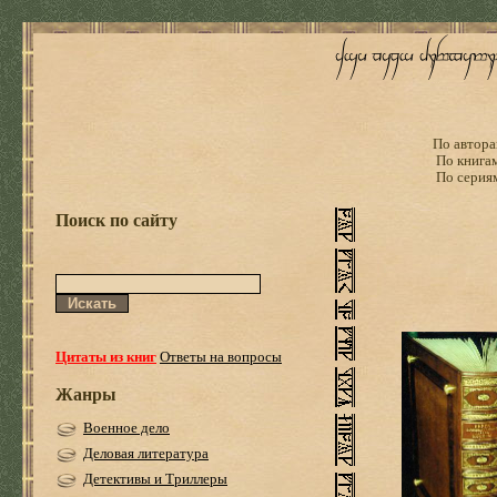
По автора
По книга
По серия
Поиск по сайту
Цитаты из книг
Ответы на вопросы
Жанры
Военное дело
Деловая литература
Детективы и Триллеры