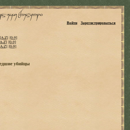
Войти
Зарегистрироваться
[A-Z]
[0-9]
[A-Z]
[0-9]
[A-Z]
[0-9]
едшие убийцы