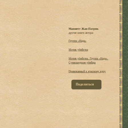
Маншетт Жан-Патрик
другие книги автора:
Группа «Нада»
Мотив убийства
Мотив убийства. Группа «Нада».
Сумасшедшие убийцы
Прикованный к красному ядру
Поделиться