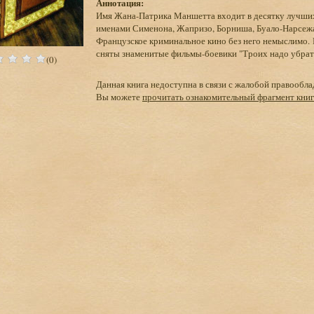
Аннотация:
Имя Жана-Патрика Маншетта входит в десятку лучших
именами Сименона, Жапризо, Борниша, Буало-Нарсежа
Французское криминальное кино без него немыслимо. П
сняты знаменитые фильмы-боевики "Троих надо убрать
(0)
Данная книга недоступна в связи с жалобой правообла
Вы можете
прочитать ознакомительный фрагмент кни