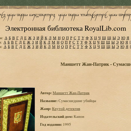
Электронная библиотека RoyalLib.com
м:
А
Б
В
Г
Д
Е
Ж
З
И
Й
К
Л
М
Н
О
П
Р
С
Т
У
Ф
Х
Ц
Ч
Ш
Щ
Ы
Э
Ю
Я
м:
А
Б
В
Г
Д
Е
Ж
З
И
Й
К
Л
М
Н
О
П
Р
С
Т
У
Ф
Х
Ц
Ч
Ш
Щ
Ы
Э
Ю
Я
м:
А
Б
В
Г
Д
Е
Ж
З
И
Й
К
Л
М
Н
О
П
Р
С
Т
У
Ф
Х
Ц
Ч
Ш
Щ
Ы
Э
Ю
Я
Маншетт Жан-Патрик - Сумасш
Автор:
Маншетт Жан-Патрик
Название:
Сумасшедшие убийцы
Жанр:
Крутой детектив
Издательский дом:
Канон
Год издания:
1995