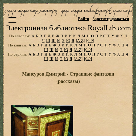
Войти
Зарегистрироваться
Электронная библиотека RoyalLib.com
По авторам:
А
Б
В
Г
Д
Е
Ж
З
И
Й
К
Л
М
Н
О
П
Р
С
Т
У
Ф
Х
Ц
Ч
Ш
Щ
Ы
Э
Ю
Я
[A-Z]
[0-9]
По книгам:
А
Б
В
Г
Д
Е
Ж
З
И
Й
К
Л
М
Н
О
П
Р
С
Т
У
Ф
Х
Ц
Ч
Ш
Щ
Ы
Э
Ю
Я
[A-Z]
[0-9]
По сериям:
А
Б
В
Г
Д
Е
Ж
З
И
Й
К
Л
М
Н
О
П
Р
С
Т
У
Ф
Х
Ц
Ч
Ш
Щ
Ы
Э
Ю
Я
[A-Z]
[0-9]
Мансуров Дмитрий - Странные фантазии
(рассказы)