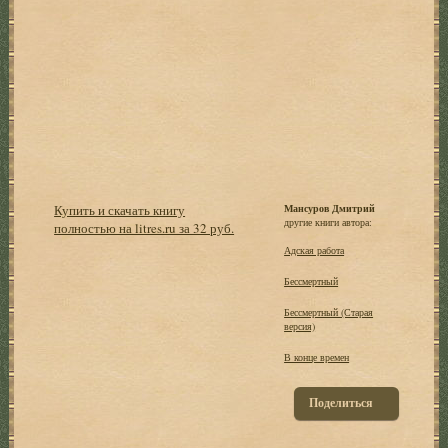
Купить и скачать книгу
Мансуров Дмитрий
другие книги автора:
полностью на litres.ru за 32 руб.
Адская работа
Бессмертный
Бессмертный (Старая
версия)
В конце времен
Поделиться