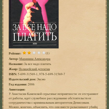
Рейтинг:
(1)
Автор:
Маринина Александра
Название:
За все надо платить
Жанр:
Полицейский детектив
ISBN:
5-699-31569-1, 978-5-699-31569-7
Издательский дом:
Эксмо
Год издания:
2006
Аннотация:
У Анастасии Каменской серьезные неприятности: ее отстраняют
от работы, идет служебное расследование обстоятельств ее
сотрудничества с криминальным авторитетом Денисовым.
Можно, конечно, объяснить, что они вместе разыскивают убийц