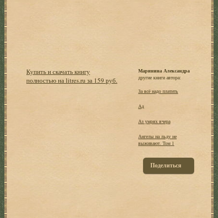
Купить и скачать книгу
Маринина Александра
другие книги автора:
полностью на litres.ru за 159 руб.
За всё надо платить
Ад
Аз умрях вчера
Ангелы на льду не
выживают. Том 1
Поделиться