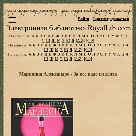
Войти
Зарегистрироваться
Электронная библиотека RoyalLib.com
По авторам:
А
Б
В
Г
Д
Е
Ж
З
И
Й
К
Л
М
Н
О
П
Р
С
Т
У
Ф
Х
Ц
Ч
Ш
Щ
Ы
Э
Ю
Я
[A-Z]
[0-9]
По книгам:
А
Б
В
Г
Д
Е
Ж
З
И
Й
К
Л
М
Н
О
П
Р
С
Т
У
Ф
Х
Ц
Ч
Ш
Щ
Ы
Э
Ю
Я
[A-Z]
[0-9]
По сериям:
А
Б
В
Г
Д
Е
Ж
З
И
Й
К
Л
М
Н
О
П
Р
С
Т
У
Ф
Х
Ц
Ч
Ш
Щ
Ы
Э
Ю
Я
[A-Z]
[0-9]
Маринина Александра - За все надо платить