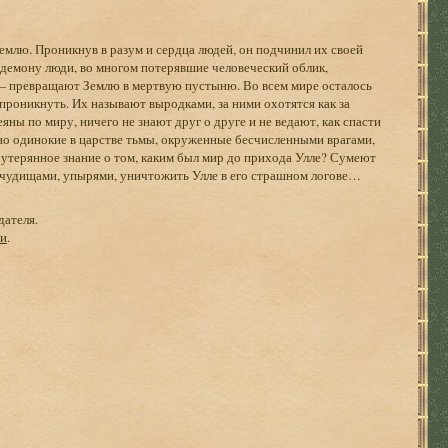
млю. Проникнув в разум и сердца людей, он подчинил их своей
е демону люди, во многом потерявшие человеческий облик,
 превращают Землю в мертвую пустыню. Во всем мире осталось
 проникнуть. Их называют выродками, за ними охотятся как за
яны по миру, ничего не знают друг о друге и не ведают, как спасти
о одинокие в царстве тьмы, окруженные бесчисленными врагами,
 утерянное знание о том, каким был мир до прихода Улле? Сумеют
, чудищами, упырями, уничтожить Улле в его страшном логове…
дателя.
ги
.