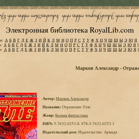
Электронная библиотека RoyalLib.com
м:
А
Б
В
Г
Д
Е
Ж
З
И
Й
К
Л
М
Н
О
П
Р
С
Т
У
Ф
Х
Ц
Ч
Ш
Щ
Ы
Э
Ю
Я
м:
А
Б
В
Г
Д
Е
Ж
З
И
Й
К
Л
М
Н
О
П
Р
С
Т
У
Ф
Х
Ц
Ч
Ш
Щ
Ы
Э
Ю
Я
м:
А
Б
В
Г
Д
Е
Ж
З
И
Й
К
Л
М
Н
О
П
Р
С
Т
У
Ф
Х
Ц
Ч
Ш
Щ
Ы
Э
Ю
Я
Марков Александр - Отраж
Автор:
Марков Александр
Название:
Отражение Улле
Жанр:
Боевая фантастика
ISBN:
5-7632-0253-8, 978-5-7632-0253-3
Издательский дом:
Издательство: Армада