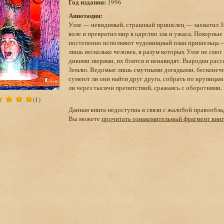
Год издания:
1996
Аннотация:
Улле — невидимый, страшный пришелец — захватил Зе
воле и превратил мир в царство зла и ужаса. Покорны
постепенно исполняют чудовищный план пришельца —
лишь несколько человек, в разум которых Улле не смог
дикими зверями, их боятся и ненавидят. Выродки рассе
Землю. Ведомые лишь смутными догадками, бесконечн
сумеют ли они найти друг друга, собрать по крупицам
ли через тысячи препятствий, сражаясь с оборотнями
(1)
Данная книга недоступна в связи с жалобой правообла
Вы можете
прочитать ознакомительный фрагмент кни