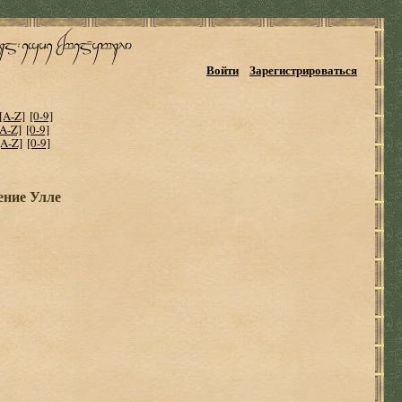
Войти
Зарегистрироваться
[A-Z]
[0-9]
[A-Z]
[0-9]
[A-Z]
[0-9]
ение Улле