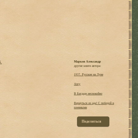
б.
Марков Александр
другие книги автора:
1937. Русские на Луне
Апсу
В Багдаде неспокойно
Вернуться из ада! С победой и
пленными
Поделиться