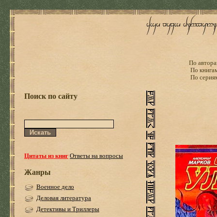
По автора
По книга
По серия
Поиск по сайту
Цитаты из книг
Ответы на вопросы
Жанры
Военное дело
Деловая литература
Детективы и Триллеры