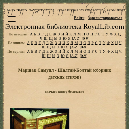
Войти
Зарегистрироваться
Электронная библиотека RoyalLib.com
По авторам:
А
Б
В
Г
Д
Е
Ж
З
И
Й
К
Л
М
Н
О
П
Р
С
Т
У
Ф
Х
Ц
Ч
Ш
Щ
Ы
Э
Ю
Я
[A-Z]
[0-9]
По книгам:
А
Б
В
Г
Д
Е
Ж
З
И
Й
К
Л
М
Н
О
П
Р
С
Т
У
Ф
Х
Ц
Ч
Ш
Щ
Ы
Э
Ю
Я
[A-Z]
[0-9]
По сериям:
А
Б
В
Г
Д
Е
Ж
З
И
Й
К
Л
М
Н
О
П
Р
С
Т
У
Ф
Х
Ц
Ч
Ш
Щ
Ы
Э
Ю
Я
[A-Z]
[0-9]
Маршак Самуил - Шалтай-Болтай (сборник
детских стихов)
скачать книгу бесплатно