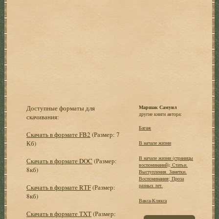
Доступные форматы для
Маршак Самуил
другие книги автора:
скачивания:
Багаж
Скачать в формате FB2
(Размер: 7
Кб)
В начале жизни
В начале жизни (страницы
Скачать в формате DOC
(Размер:
воспоминаний); Статьи.
8кб)
Выступления. Заметки.
Воспоминания; Проза
разных лет.
Скачать в формате RTF
(Размер:
8кб)
Вакса-Клякса
Скачать в формате TXT
(Размер: