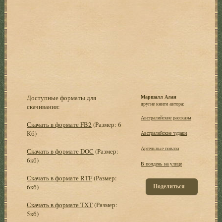
Доступные форматы для
Маршалл Алан
другие книги автора:
скачивания:
Австралийские рассказы
Скачать в формате FB2
(Размер: 6
Кб)
Австралийские чудаки
Артельные повара
Скачать в формате DOC
(Размер:
6кб)
В полдень на улице
Скачать в формате RTF
(Размер:
Поделиться
6кб)
Скачать в формате TXT
(Размер:
5кб)