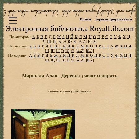
Войти
Зарегистрироваться
Электронная библиотека RoyalLib.com
По авторам:
А
Б
В
Г
Д
Е
Ж
З
И
Й
К
Л
М
Н
О
П
Р
С
Т
У
Ф
Х
Ц
Ч
Ш
Щ
Ы
Э
Ю
Я
[A-Z]
[0-9]
По книгам:
А
Б
В
Г
Д
Е
Ж
З
И
Й
К
Л
М
Н
О
П
Р
С
Т
У
Ф
Х
Ц
Ч
Ш
Щ
Ы
Э
Ю
Я
[A-Z]
[0-9]
По сериям:
А
Б
В
Г
Д
Е
Ж
З
И
Й
К
Л
М
Н
О
П
Р
С
Т
У
Ф
Х
Ц
Ч
Ш
Щ
Ы
Э
Ю
Я
[A-Z]
[0-9]
Маршалл Алан - Деревья умеют говорить
скачать книгу бесплатно