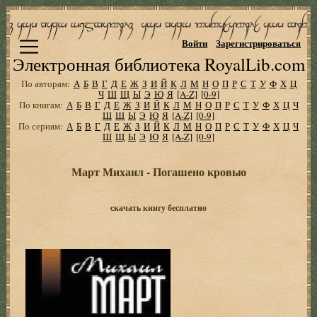
Войти
Зарегистрироваться
Электронная библиотека RoyalLib.com
По авторам:
А
Б
В
Г
Д
Е
Ж
З
И
Й
К
Л
М
Н
О
П
Р
С
Т
У
Ф
Х
Ц
Ч
Ш
Щ
Ы
Э
Ю
Я
[A-Z]
[0-9]
По книгам:
А
Б
В
Г
Д
Е
Ж
З
И
Й
К
Л
М
Н
О
П
Р
С
Т
У
Ф
Х
Ц
Ч
Ш
Щ
Ы
Э
Ю
Я
[A-Z]
[0-9]
По сериям:
А
Б
В
Г
Д
Е
Ж
З
И
Й
К
Л
М
Н
О
П
Р
С
Т
У
Ф
Х
Ц
Ч
Ш
Щ
Ы
Э
Ю
Я
[A-Z]
[0-9]
Март Михаил - Погашено кровью
скачать книгу бесплатно