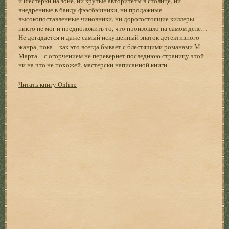
и шестерки на зоне, ни крутые авторитеты в столице, ни
внедренные в банду фээсбэшники, ни продажные
высокопоставленные чиновники, ни дорогостоящие киллеры –
никто не мог и предположить то, что произошло на самом деле…
Не догадается и даже самый искушенный знаток детективного
жанра, пока – как это всегда бывает с блестящими романами М.
Марта – с огорчением не перевернет последнюю страницу этой
ни на что не похожей, мастерски написанной книги.
Читать книгу Online