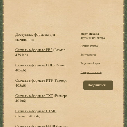
Доступные форматы для
Март Михаил
другие книги автора:
скачивания:
Агония страха
Скачать в формате FB2
(Размер:
479 Кб)
Без тормозов
Бездомный мрак
Скачать в формате DOC
(Размер:
405кб)
В омут с головой
Скачать в формате RTF
(Размер:
Поделиться
405кб)
Скачать в формате TXT
(Размер:
403кб)
Скачать в формате HTML
(Размер: 408кб)
Скачать в формате EPUB
(Размер: