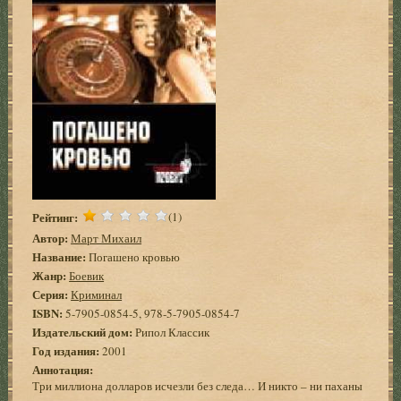
Рейтинг:
(1)
Автор:
Март Михаил
Название:
Погашено кровью
Жанр:
Боевик
Серия:
Криминал
ISBN:
5-7905-0854-5, 978-5-7905-0854-7
Издательский дом:
Рипол Классик
Год издания:
2001
Аннотация:
Три миллиона долларов исчезли без следа… И никто – ни паханы