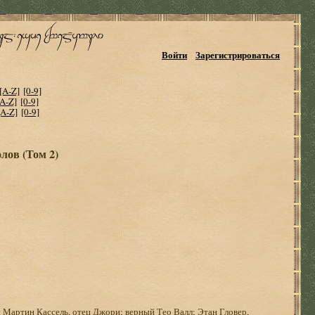
Войти
Зарегистрироваться
[A-Z]
[0-9]
[A-Z]
[0-9]
[A-Z]
[0-9]
лов (Том 2)
ый Мартин Кассель, отец Джори; верный Тео Валл; Этан Гловер,