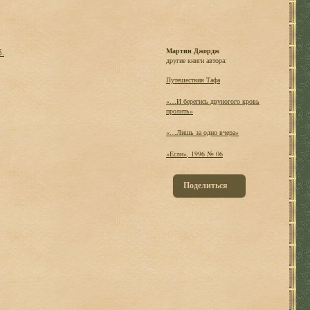
б.
Мартин Джордж
другие книги автора:
Путешествия Тафа
«…И берегись двуногого кровь
пролить»
«…Лишь за одно вчера»
«Если», 1996 № 06
Поделиться