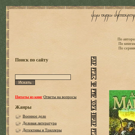
По автора
По книга
По серия
Поиск по сайту
Цитаты из книг
Ответы на вопросы
Жанры
Военное дело
Деловая литература
Детективы и Триллеры