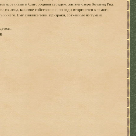
 мягкоречивый и благородный сердцем; житель озера Хоуленд Рид;
л их лица, как свое собственное; но годы вторгаются в память
ь ничего. Ему снились тени, призраки, сотканные из тумана. ...
дателя.
ги
.