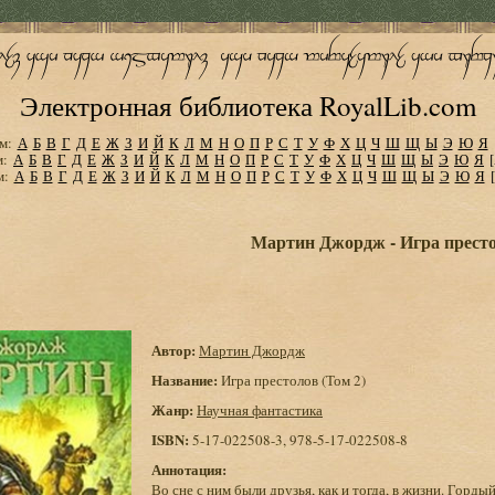
Электронная библиотека RoyalLib.com
м:
А
Б
В
Г
Д
Е
Ж
З
И
Й
К
Л
М
Н
О
П
Р
С
Т
У
Ф
Х
Ц
Ч
Ш
Щ
Ы
Э
Ю
Я
м:
А
Б
В
Г
Д
Е
Ж
З
И
Й
К
Л
М
Н
О
П
Р
С
Т
У
Ф
Х
Ц
Ч
Ш
Щ
Ы
Э
Ю
Я
м:
А
Б
В
Г
Д
Е
Ж
З
И
Й
К
Л
М
Н
О
П
Р
С
Т
У
Ф
Х
Ц
Ч
Ш
Щ
Ы
Э
Ю
Я
Мартин Джордж - Игра престо
Автор:
Мартин Джордж
Название:
Игра престолов (Том 2)
Жанр:
Научная фантастика
ISBN:
5-17-022508-3, 978-5-17-022508-8
Аннотация:
Во сне с ним были друзья, как и тогда, в жизни. Горд