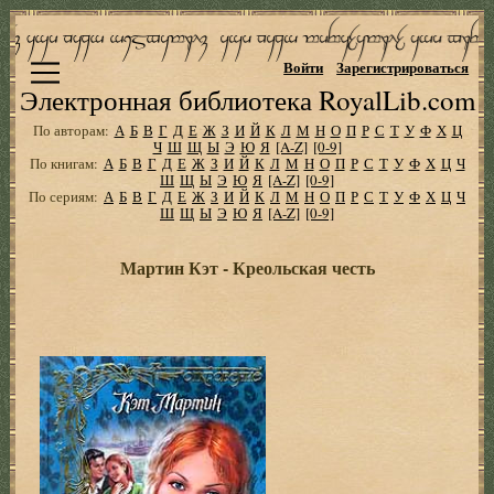
Войти
Зарегистрироваться
Электронная библиотека RoyalLib.com
По авторам:
А
Б
В
Г
Д
Е
Ж
З
И
Й
К
Л
М
Н
О
П
Р
С
Т
У
Ф
Х
Ц
Ч
Ш
Щ
Ы
Э
Ю
Я
[A-Z]
[0-9]
По книгам:
А
Б
В
Г
Д
Е
Ж
З
И
Й
К
Л
М
Н
О
П
Р
С
Т
У
Ф
Х
Ц
Ч
Ш
Щ
Ы
Э
Ю
Я
[A-Z]
[0-9]
По сериям:
А
Б
В
Г
Д
Е
Ж
З
И
Й
К
Л
М
Н
О
П
Р
С
Т
У
Ф
Х
Ц
Ч
Ш
Щ
Ы
Э
Ю
Я
[A-Z]
[0-9]
Мартин Кэт - Креольская честь