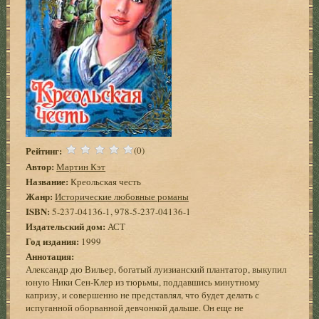
Рейтинг:
(0)
Автор:
Мартин Кэт
Название:
Креольская честь
Жанр:
Исторические любовные романы
ISBN:
5-237-04136-1, 978-5-237-04136-1
Издательский дом:
АСТ
Год издания:
1999
Аннотация:
Александр дю Вильер, богатый луизианский плантатор, выкупил
юную Ники Сен-Клер из тюрьмы, поддавшись минутному
капризу, и совершенно не представлял, что будет делать с
испуганной оборванной девчонкой дальше. Он еще не