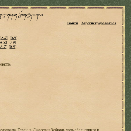
Войти
Зарегистрироваться
[A-Z]
[0-9]
[A-Z]
[0-9]
[A-Z]
[0-9]
месть
елодрама. Героиня, Джоселин Эсбюри, дочь обедневшего и