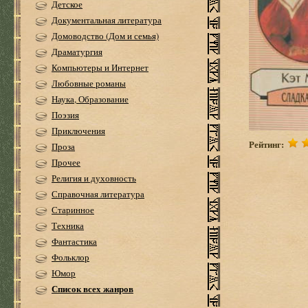
Детское
Документальная литература
Домоводство (Дом и семья)
Драматургия
Компьютеры и Интернет
Любовные романы
Наука, Образование
Поэзия
Приключения
Рейтинг:
Проза
Прочее
Религия и духовность
Справочная литература
Старинное
Техника
Фантастика
Фольклор
Юмор
Список всех жанров