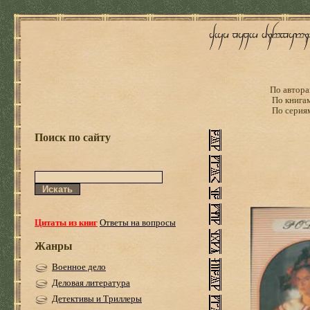
По автора
По книга
По серия
Поиск по сайту
Цитаты из книг
Ответы на вопросы
Жанры
Военное дело
Деловая литература
Детективы и Триллеры