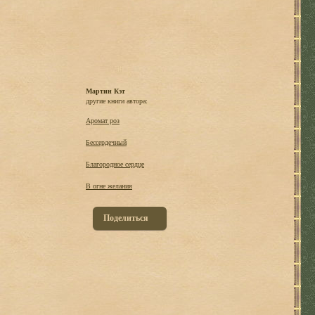
Мартин Кэт
другие книги автора:
Аромат роз
Бессердечный
Благородное сердце
В огне желания
Поделиться