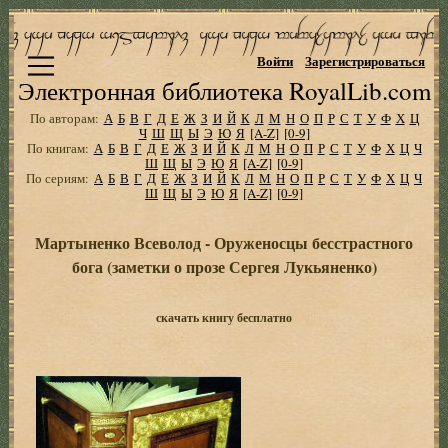
Войти
Зарегистрироваться
Электронная библиотека RoyalLib.com
По авторам:
А
Б
В
Г
Д
Е
Ж
З
И
Й
К
Л
М
Н
О
П
Р
С
Т
У
Ф
Х
Ц
Ч
Ш
Щ
Ы
Э
Ю
Я
[A-Z]
[0-9]
По книгам:
А
Б
В
Г
Д
Е
Ж
З
И
Й
К
Л
М
Н
О
П
Р
С
Т
У
Ф
Х
Ц
Ч
Ш
Щ
Ы
Э
Ю
Я
[A-Z]
[0-9]
По сериям:
А
Б
В
Г
Д
Е
Ж
З
И
Й
К
Л
М
Н
О
П
Р
С
Т
У
Ф
Х
Ц
Ч
Ш
Щ
Ы
Э
Ю
Я
[A-Z]
[0-9]
Мартыненко Всеволод - Оруженосцы бесстрастного
бога (заметки о прозе Сергея Лукьяненко)
скачать книгу бесплатно