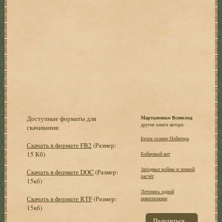
Доступные форматы для
Мартыненко Всеволод
другие книги автора:
скачивания:
Белое солнце Пойнтера
Скачать в формате FB2
(Размер:
15 Кб)
Бойцовый кот
Звёздные войны и земной
Скачать в формате DOC
(Размер:
расчёт
15кб)
Летопись одной
Скачать в формате RTF
(Размер:
цивилизации
15кб)
Поделиться