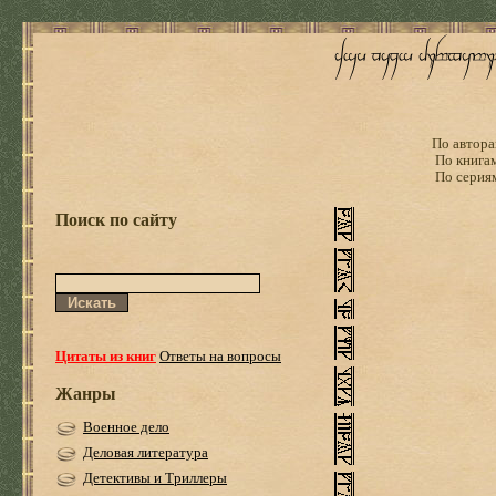
По автора
По книга
По серия
Поиск по сайту
Цитаты из книг
Ответы на вопросы
Жанры
Военное дело
Деловая литература
Детективы и Триллеры