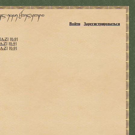
Войти
Зарегистрироваться
[A-Z]
[0-9]
[A-Z]
[0-9]
[A-Z]
[0-9]