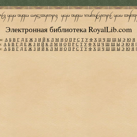
Электронная библиотека RoyalLib.com
м:
А
Б
В
Г
Д
Е
Ж
З
И
Й
К
Л
М
Н
О
П
Р
С
Т
У
Ф
Х
Ц
Ч
Ш
Щ
Ы
Э
Ю
Я
м:
А
Б
В
Г
Д
Е
Ж
З
И
Й
К
Л
М
Н
О
П
Р
С
Т
У
Ф
Х
Ц
Ч
Ш
Щ
Ы
Э
Ю
Я
м:
А
Б
В
Г
Д
Е
Ж
З
И
Й
К
Л
М
Н
О
П
Р
С
Т
У
Ф
Х
Ц
Ч
Ш
Щ
Ы
Э
Ю
Я