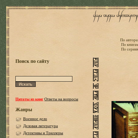
По автора
По книга
По серия
Поиск по сайту
Цитаты из книг
Ответы на вопросы
Жанры
Военное дело
Деловая литература
Детективы и Триллеры