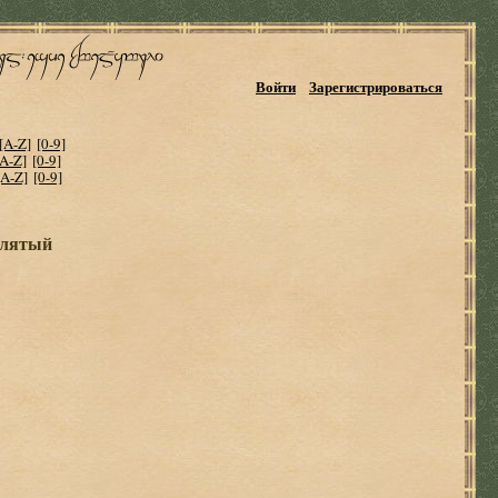
Войти
Зарегистрироваться
[A-Z]
[0-9]
[A-Z]
[0-9]
[A-Z]
[0-9]
клятый