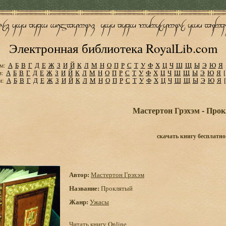
Электронная библиотека RoyalLib.com
м:
А
Б
В
Г
Д
Е
Ж
З
И
Й
К
Л
М
Н
О
П
Р
С
Т
У
Ф
Х
Ц
Ч
Ш
Щ
Ы
Э
Ю
Я
м:
А
Б
В
Г
Д
Е
Ж
З
И
Й
К
Л
М
Н
О
П
Р
С
Т
У
Ф
Х
Ц
Ч
Ш
Щ
Ы
Э
Ю
Я
м:
А
Б
В
Г
Д
Е
Ж
З
И
Й
К
Л
М
Н
О
П
Р
С
Т
У
Ф
Х
Ц
Ч
Ш
Щ
Ы
Э
Ю
Я
Мастертон Грэхэм - Про
скачать книгу бесплатно
Автор:
Мастертон Грэхэм
Название:
Проклятый
Жанр:
Ужасы
Читать книгу Online