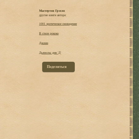
Мастертон Грэхэм
другие книги автора:
1001 эротическое сновидение
В стиле рококо
Джинн
Дьяволы дня 'Д'
Поделиться