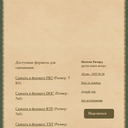
Доступные форматы для
Матесон Ричард
другие книги автора:
скачивания:
«Если», 1995 № 06
Скачать в формате FB2
(Размер: 5
Кб)
Deus ex machina
Адский дом
Скачать в формате DOC
(Размер:
5кб)
Акт исчезновения
Скачать в формате RTF
(Размер:
Поделиться
5кб)
Скачать в формате TXT
(Размер: