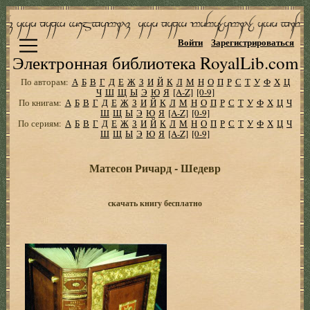
Войти
Зарегистрироваться
Электронная библиотека RoyalLib.com
По авторам:
А
Б
В
Г
Д
Е
Ж
З
И
Й
К
Л
М
Н
О
П
Р
С
Т
У
Ф
Х
Ц
Ч
Ш
Щ
Ы
Э
Ю
Я
[A-Z]
[0-9]
По книгам:
А
Б
В
Г
Д
Е
Ж
З
И
Й
К
Л
М
Н
О
П
Р
С
Т
У
Ф
Х
Ц
Ч
Ш
Щ
Ы
Э
Ю
Я
[A-Z]
[0-9]
По сериям:
А
Б
В
Г
Д
Е
Ж
З
И
Й
К
Л
М
Н
О
П
Р
С
Т
У
Ф
Х
Ц
Ч
Ш
Щ
Ы
Э
Ю
Я
[A-Z]
[0-9]
Матесон Ричард - Шедевр
скачать книгу бесплатно