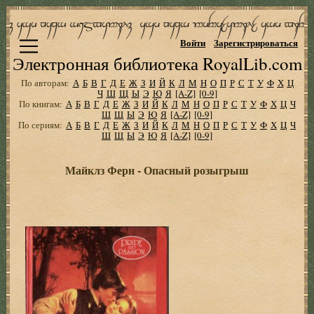
Войти
Зарегистрироваться
Электронная библиотека RoyalLib.com
По авторам:
А
Б
В
Г
Д
Е
Ж
З
И
Й
К
Л
М
Н
О
П
Р
С
Т
У
Ф
Х
Ц
Ч
Ш
Щ
Ы
Э
Ю
Я
[A-Z]
[0-9]
По книгам:
А
Б
В
Г
Д
Е
Ж
З
И
Й
К
Л
М
Н
О
П
Р
С
Т
У
Ф
Х
Ц
Ч
Ш
Щ
Ы
Э
Ю
Я
[A-Z]
[0-9]
По сериям:
А
Б
В
Г
Д
Е
Ж
З
И
Й
К
Л
М
Н
О
П
Р
С
Т
У
Ф
Х
Ц
Ч
Ш
Щ
Ы
Э
Ю
Я
[A-Z]
[0-9]
Майклз Ферн - Опасный розыгрыш