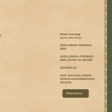
б.
Мазин Александр
другие книги автора:
'Блеск и нищета' детективного
жанра
«Блеск и нищета» детективного
жанра. Предмет для дискуссии
Абсолютное зло
Автор, консультант, редактор,
корректор или интимный процесс
творчества
Поделиться