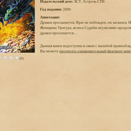
Издательский дом:
АСТ, Астрель-СПб
Год издания:
2006
Аннотация:
Дракон просыпается. Враг не побежден, он затаился.
Женщины Урнгура, колеса Судьбы неумолимо продолж
дракон просыпается…
Данная книга недоступна в связи с жалобой правообла
Вы можете
прочитать ознакомительный фрагмент кни
(0)