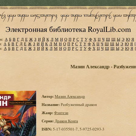
Электронная библиотека RoyalLib.com
м:
А
Б
В
Г
Д
Е
Ж
З
И
Й
К
Л
М
Н
О
П
Р
С
Т
У
Ф
Х
Ц
Ч
Ш
Щ
Ы
Э
Ю
Я
м:
А
Б
В
Г
Д
Е
Ж
З
И
Й
К
Л
М
Н
О
П
Р
С
Т
У
Ф
Х
Ц
Ч
Ш
Щ
Ы
Э
Ю
Я
м:
А
Б
В
Г
Д
Е
Ж
З
И
Й
К
Л
М
Н
О
П
Р
С
Т
У
Ф
Х
Ц
Ч
Ш
Щ
Ы
Э
Ю
Я
Мазин Александр - Разбужен
Автор:
Мазин Александр
Название:
Разбуженный дракон
Жанр:
Фэнтези
Серия:
Дракон Конга
ISBN:
5-17-035501-7, 5-9725-0293-3