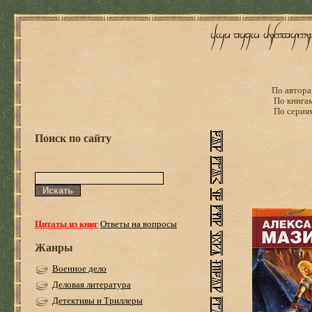
По автора
По книга
По серия
Поиск по сайту
Цитаты из книг
Ответы на вопросы
Жанры
Военное дело
Деловая литература
Детективы и Триллеры