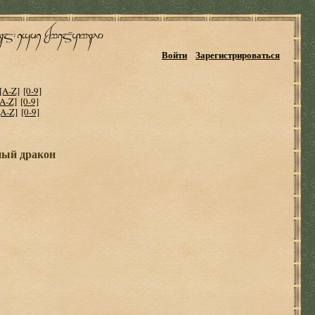
Войти
Зарегистрироваться
[A-Z]
[0-9]
[A-Z]
[0-9]
[A-Z]
[0-9]
ный дракон