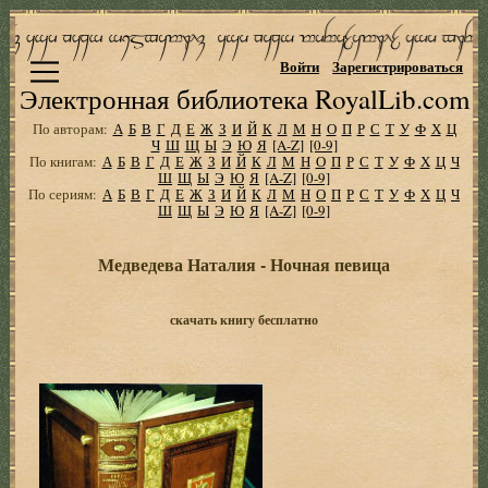
Войти
Зарегистрироваться
Электронная библиотека RoyalLib.com
По авторам:
А
Б
В
Г
Д
Е
Ж
З
И
Й
К
Л
М
Н
О
П
Р
С
Т
У
Ф
Х
Ц
Ч
Ш
Щ
Ы
Э
Ю
Я
[A-Z]
[0-9]
По книгам:
А
Б
В
Г
Д
Е
Ж
З
И
Й
К
Л
М
Н
О
П
Р
С
Т
У
Ф
Х
Ц
Ч
Ш
Щ
Ы
Э
Ю
Я
[A-Z]
[0-9]
По сериям:
А
Б
В
Г
Д
Е
Ж
З
И
Й
К
Л
М
Н
О
П
Р
С
Т
У
Ф
Х
Ц
Ч
Ш
Щ
Ы
Э
Ю
Я
[A-Z]
[0-9]
Медведева Наталия - Ночная певица
скачать книгу бесплатно