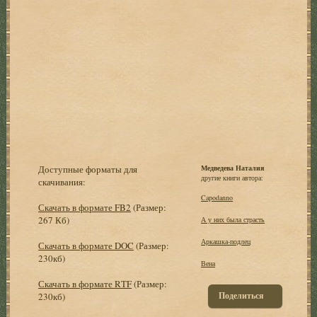
Доступные форматы для
Медведева Наталия
другие книги автора:
скачивания:
Capodanno
Скачать в формате FB2
(Размер:
267 Кб)
А у них была страсть
Аркашка-подлец
Скачать в формате DOC
(Размер:
230кб)
Вена
Скачать в формате RTF
(Размер:
Поделиться
230кб)